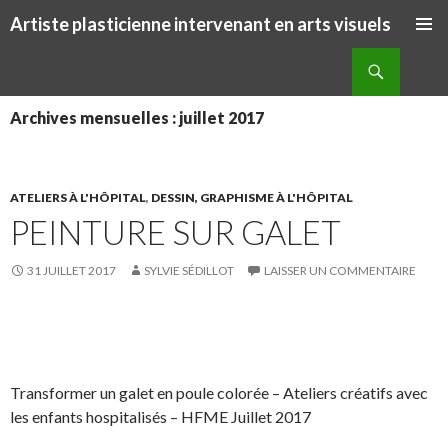
Artiste plasticienne intervenant en arts visuels
ALLER AU CONTENU PRINCIPAL
Recherche
Archives mensuelles : juillet 2017
ATELIERS À L'HÔPITAL
,
DESSIN, GRAPHISME À L'HÔPITAL
PEINTURE SUR GALET
31 JUILLET 2017
SYLVIE SÉDILLOT
LAISSER UN COMMENTAIRE
S
S
P
É
h
h
a
p
a
a
r
i
Transformer un galet en poule colorée – Ateliers créatifs avec
r
r
t
n
les enfants hospitalisés – HFME Juillet 2017
e
e
a
g