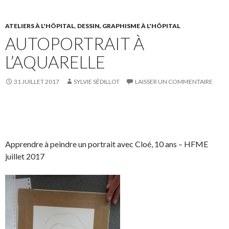
F
T
r
r
a
w
s
!
c
i
u
ATELIERS À L'HÔPITAL
,
DESSIN, GRAPHISME À L'HÔPITAL
AUTOPORTRAIT À
e
t
r
b
t
L
L’AQUARELLE
o
e
i
o
r
n
31 JUILLET 2017
SYLVIE SÉDILLOT
LAISSER UN COMMENTAIRE
k
.
k
.
e
d
S
S
P
É
I
h
h
a
p
n
a
a
r
i
Apprendre à peindre un portrait avec Cloé, 10 ans – HFME
r
r
t
n
juillet 2017
e
e
a
g
o
o
g
l
n
n
e
e
F
T
r
r
a
w
s
!
c
i
u