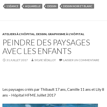
r
r
t
n
1 SÉANCE
AQUARELLE
DESSIN
DESSIN NOIR ET BLANC
e
e
a
g
o
o
g
l
n
n
e
e
F
T
r
r
a
w
s
!
ATELIERS À L'HÔPITAL
,
DESSIN, GRAPHISME À L'HÔPITAL
PEINDRE DES PAYSAGES
c
i
u
e
t
r
AVEC LES ENFANTS
b
t
L
o
e
i
31 JUILLET 2017
SYLVIE SÉDILLOT
LAISSER UN COMMENTAIRE
o
r
n
k
.
k
.
e
S
S
P
É
d
h
h
a
p
I
a
a
r
i
Les paysages créés par Thibault 17 ans, Camille 11 ans et Lily 8
n
r
r
t
n
ans – Hôpital HFME Juillet 2017
e
e
a
g
o
o
g
l