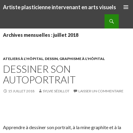
Artiste plasticienne intervenant en arts visuels
ALLER AU CONTENU PRINCIPAL
Recherche
Archives mensuelles : juillet 2018
ATELIERS À L'HÔPITAL
,
DESSIN, GRAPHISME À L'HÔPITAL
DESSINER SON
AUTOPORTRAIT
15 JUILLET 2018
SYLVIE SÉDILLOT
LAISSER UN COMMENTAIRE
S
S
P
É
h
h
a
p
a
a
r
i
Apprendre à dessiner son portrait, à la mine graphite et à la