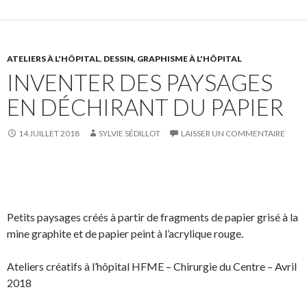
n
n
e
e
F
T
r
r
a
w
s
!
c
i
u
ATELIERS À L'HÔPITAL
,
DESSIN, GRAPHISME À L'HÔPITAL
INVENTER DES PAYSAGES
e
t
r
b
t
L
EN DÉCHIRANT DU PAPIER
o
e
i
o
r
n
14 JUILLET 2018
SYLVIE SÉDILLOT
LAISSER UN COMMENTAIRE
k
.
k
.
e
d
S
S
P
É
I
h
h
a
p
n
a
a
r
i
Petits paysages créés à partir de fragments de papier grisé à la
r
r
t
n
mine graphite et de papier peint à l’acrylique rouge.
e
e
a
g
o
o
g
l
Ateliers créatifs à l’hôpital HFME – Chirurgie du Centre – Avril
n
n
e
e
2018
F
T
r
r