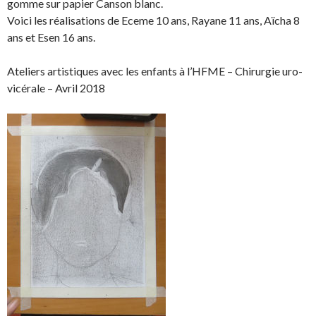
r
r
t
n
gomme sur papier Canson blanc.
e
e
a
g
Voici les réalisations de Eceme 10 ans, Rayane 11 ans, Aïcha 8
o
o
g
l
ans et Esen 16 ans.
n
n
e
e
F
T
r
r
Ateliers artistiques avec les enfants à l’HFME – Chirurgie uro-
a
w
s
!
vicérale – Avril 2018
c
i
u
e
t
r
b
t
L
o
e
i
o
r
n
k
.
k
.
e
d
I
n