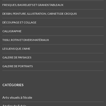
I
FRESQUES, BAS RELIEFS ET GRANDS TABLEAUX
n
DESSIN, PEINTURE, ILLUSTRATION, CARNETS DE CROQUIS
DÉCOUPAGE ET COLLAGE
CALLIGRAPHIE
TISSU, ROTIN ET DIVERS MATÉRIAUX
LES LIENS QUE J’AIME
GALERIE DE PAYSAGES
GALERIE DE PORTRAITS
CATÉGORIES
Arts visuels à l'école
Atelier de Sylvie