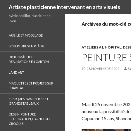
Recherche
Artiste plasticienne intervenant en arts visuels
Sylvie Sédillot, plasticienne
Lyon
Archives du mot-clé c
ARGILE ET MODELAGE
SCULPTURES EN PLÂTRE
ATELIERS À L'HÔPITAL
,
DESS
PEINTURE 
PAPIER MÂCHÉ ET
RÉALISATIONS EN CARTON
28 NOVEMBRE 2025
S
LAND ART
MAQUETTES ET PROJETS SUR
L’HABITAT
S
h
FRESQUES, BAS RELIEFS ET
a
GRANDS TABLEAUX
Mardi 25 novembre 2025 
r
nouveau la possibilité de
DESSIN, PEINTURE,
e
Capucine 15 ans, Shanno
ILLUSTRATION, CARNETS DE
CROQUIS
o