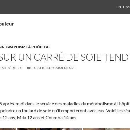
ALLER 
INTERV
ouleur
IN, GRAPHISME À L'HÔPITAL
SUR UN CARRÉ DE SOIE TEN
YLVIE SÉDILLOT
LAISSER UN COMMENTAIRE
S
P
É
h
a
p
a
r
i
après-midi dans le service des maladies du métabolisme à l’hôpit
r
t
n
 peindre un foulard de soie qu’il emporteront avec eux. Voici les ré
e
a
g
n 12 ans, Mila 12 ans et Coumba 14 ans
o
g
l