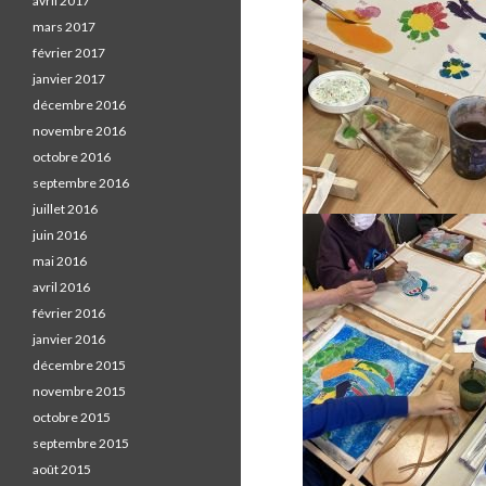
c
avril 2017
e
mars 2017
b
février 2017
o
janvier 2017
o
décembre 2016
k
novembre 2016
.
octobre 2016
septembre 2016
juillet 2016
juin 2016
mai 2016
avril 2016
février 2016
janvier 2016
décembre 2015
novembre 2015
octobre 2015
septembre 2015
août 2015