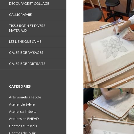
n
DÉCOUPAGE ET COLLAGE
F
a
CALLIGRAPHIE
c
TISSU, ROTIN ET DIVERS
e
MATÉRIAUX
b
LES LIENS QUE J’AIME
o
o
GALERIE DE PAYSAGES
k
GALERIE DE PORTRAITS
.
CATÉGORIES
Arts visuels à l'école
Atelier de Sylvie
Ateliers à l'hôpital
Ateliers en EHPAD
Centres culturels
Centres de loisir