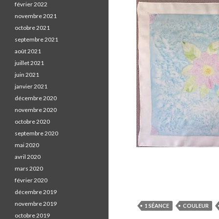
février 2022
novembre 2021
octobre 2021
septembre 2021
août 2021
juillet 2021
juin 2021
janvier 2021
décembre 2020
novembre 2020
octobre 2020
septembre 2020
mai 2020
avril 2020
S
mars 2020
h
février 2020
a
décembre 2019
r
novembre 2019
1 SÉANCE
COULEUR
e
octobre 2019