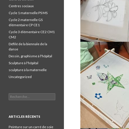
Centres sociaux
Cycle 1 maternelle PS MS
Cycle 2 maternelle GS
élémentaire CP CE1
Cycle 3 élémentaire CE2 CM1
CM2
Défilé de la biennale de la
danse
Dessin, graphisme à l'hôpital
Sculpture à l'hôpital
sculpture à la maternelle
Uncategorized
Recherche pour :
ARTICLES RÉCENTS
Peinture sur un carré de soie