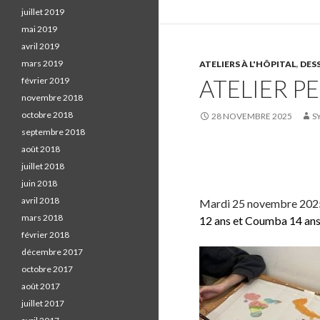
o
juillet 2019
n
mai 2019
F
avril 2019
a
mars 2019
ATELIERS À L'HÔPITAL
,
DESS
ATELIER P
c
février 2019
e
novembre 2018
b
octobre 2018
28 NOVEMBRE 2025
S
o
septembre 2018
o
août 2018
k
S
juillet 2018
.
h
juin 2018
a
avril 2018
Mardi 25 novembre 2025 
r
mars 2018
12 ans et Coumba 14 ans
e
février 2018
o
décembre 2017
n
octobre 2017
F
août 2017
a
juillet 2017