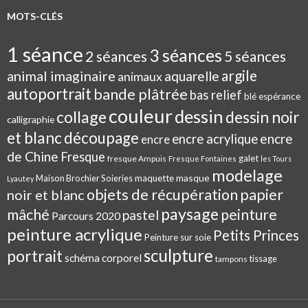
MOTS-CLÉS
1 séance
3 séances
2 séances
5 séances
argile
animal imaginaire
aquarelle
animaux
autoportrait
bande plâtrée
bas relief
blé espérance
couleur
dessin
collage
dessin noir
calligraphie
et blanc
découpage
encre
encre acrylique
encre
de Chine
Fresque
galet
fresque Ampuis
Fresque Fontaines
les Tours
modelage
masque
Maison Brochier Soieries
maquette
Lyautey
objets de récupération
papier
noir et blanc
paysage
mâché
peinture
pastel
Parcours 2020
peinture acrylique
Petits Princes
Peinture sur soie
sculpture
portrait
schéma corporel
tissage
tampons