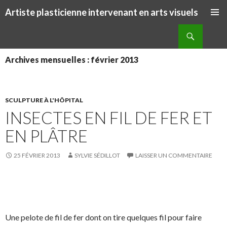
Artiste plasticienne intervenant en arts visuels
ALLER AU CONTENU PRINCIPAL
Recherche
Archives mensuelles : février 2013
SCULPTURE À L'HÔPITAL
INSECTES EN FIL DE FER ET
EN PLÂTRE
25 FÉVRIER 2013
SYLVIE SÉDILLOT
LAISSER UN COMMENTAIRE
S
S
P
É
h
h
a
p
a
a
r
i
Une pelote de fil de fer dont on tire quelques fil pour faire