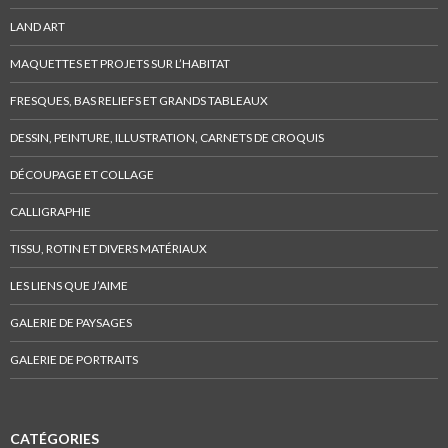
o
e
i
o
r
n
LAND ART
k
.
k
MAQUETTES ET PROJETS SUR L’HABITAT
.
e
d
FRESQUES, BAS RELIEFS ET GRANDS TABLEAUX
I
DESSIN, PEINTURE, ILLUSTRATION, CARNETS DE CROQUIS
n
DÉCOUPAGE ET COLLAGE
CALLIGRAPHIE
TISSU, ROTIN ET DIVERS MATÉRIAUX
LES LIENS QUE J’AIME
GALERIE DE PAYSAGES
GALERIE DE PORTRAITS
CATÉGORIES