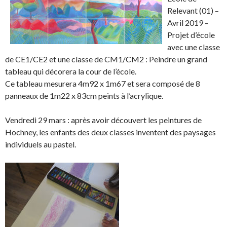
r
r
t
n
Relevant (01) –
e
e
a
g
Avril 2019 –
o
o
g
l
Projet d’école
n
n
e
e
avec une classe
F
T
r
r
de CE1/CE2 et une classe de CM1/CM2 : Peindre un grand
a
w
s
!
tableau qui décorera la cour de l’école.
c
i
u
Ce tableau mesurera 4m92 x 1m67 et sera composé de 8
e
t
r
panneaux de 1m22 x 83cm peints à l’acrylique.
b
t
L
o
e
i
Vendredi 29 mars : après avoir découvert les peintures de
o
r
n
Hochney, les enfants des deux classes inventent des paysages
k
.
k
individuels au pastel.
.
e
d
I
n