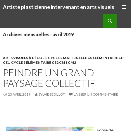
Artiste plasticienne intervenant en arts visuels
ALLER AU CONTENU PRINCIPAL
Recherche
Archives mensuelles : avril 2019
ARTS VISUELS À L'ÉCOLE
,
CYCLE 2 MATERNELLE GS ÉLÉMENTAIRE CP
CE1
,
CYCLE 3 ÉLÉMENTAIRE CE2 CM1 CM2
PEINDRE UN GRAND
PAYSAGE COLLECTIF
23 AVRIL 2019
SYLVIE SÉDILLOT
LAISSER UN COMMENTAIRE
S
S
P
É
h
h
a
p
a
a
r
i
Ecole de