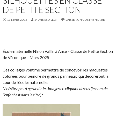
SILHOUETTES EN CLASSE
o
r
n
DE PETITE SECTION
k
.
k
.
e
d
15 MARS 2025
SYLVIE SÉDILLOT
LAISSER UN COMMENTAIRE
I
n
S
S
P
É
h
h
a
p
a
a
r
i
École maternelle Ninon Vallin à Anse – Classe de Petite Section
r
r
t
n
de Véronique – Mars 2025
e
e
a
g
o
o
g
l
Ces collages vont me permettre de concevoir les maquettes
n
n
e
e
colorées pour peindre de grands panneaux qui décoreront la
F
T
r
r
cour de l’école maternelle.
a
w
s
!
N’hésitez pas à agrandir les images en cliquant dessus (le nom de
c
i
u
l’enfant est dans le titre)
:
e
t
r
b
t
L
o
e
i