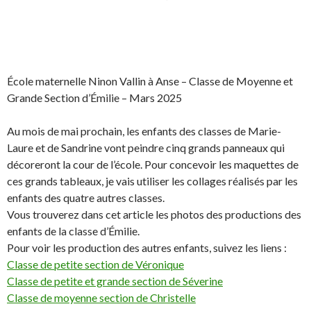
d
I
n
S
S
P
É
h
h
a
p
a
a
r
i
École maternelle Ninon Vallin à Anse – Classe de Moyenne et
r
r
t
n
Grande Section d’Émilie – Mars 2025
e
e
a
g
o
o
g
l
Au mois de mai prochain, les enfants des classes de Marie-
n
n
e
e
Laure et de Sandrine vont peindre cinq grands panneaux qui
F
T
r
r
décoreront la cour de l’école. Pour concevoir les maquettes de
a
w
s
!
ces grands tableaux, je vais utiliser les collages réalisés par les
c
i
u
enfants des quatre autres classes.
e
t
r
Vous trouverez dans cet article les photos des productions des
b
t
L
enfants de la classe d’Émilie.
o
e
i
Pour voir les production des autres enfants, suivez les liens :
o
r
n
Classe de petite section de Véronique
k
.
k
Classe de petite et grande section de Séverine
.
e
Classe de moyenne section de Christelle