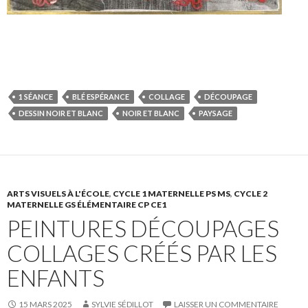
S
S
P
É
h
h
a
p
a
a
r
i
r
r
t
n
1 SÉANCE
BLÉ ESPÉRANCE
COLLAGE
DÉCOUPAGE
e
e
a
g
DESSIN NOIR ET BLANC
NOIR ET BLANC
PAYSAGE
o
o
g
l
n
n
e
e
F
T
r
r
a
w
s
!
c
i
u
ARTS VISUELS À L'ÉCOLE
,
CYCLE 1 MATERNELLE PS MS
,
CYCLE 2
MATERNELLE GS ÉLÉMENTAIRE CP CE1
e
t
r
PEINTURES DÉCOUPAGES
b
t
L
o
e
i
COLLAGES CRÉÉS PAR LES
o
r
n
ENFANTS
k
.
k
.
e
15 MARS 2025
SYLVIE SÉDILLOT
LAISSER UN COMMENTAIRE