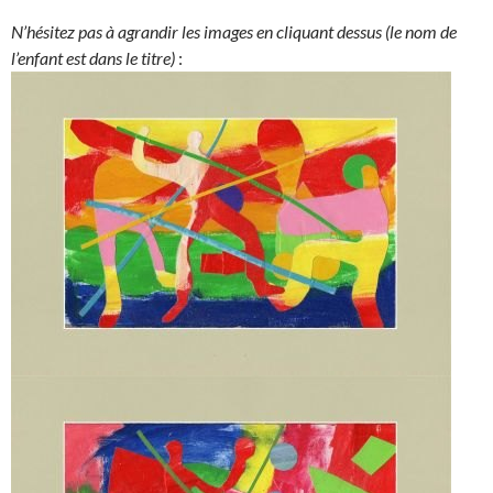
d
I
N’hésitez pas à agrandir les images en cliquant dessus (le nom de
n
l’enfant est dans le titre)
: