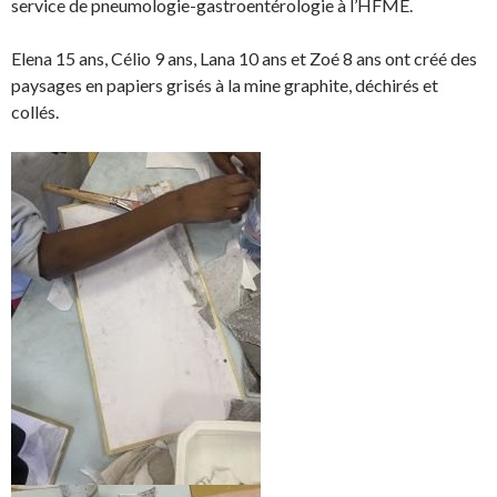
r
r
t
n
service de pneumologie-gastroentérologie à l’HFME.
e
e
a
g
o
o
g
l
Elena 15 ans, Célio 9 ans, Lana 10 ans et Zoé 8 ans ont créé des
n
n
e
e
paysages en papiers grisés à la mine graphite, déchirés et
F
T
r
r
collés.
a
w
s
!
c
i
u
e
t
r
b
t
L
o
e
i
o
r
n
k
.
k
.
e
d
I
n