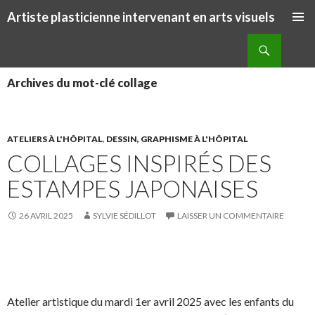
Artiste plasticienne intervenant en arts visuels
ALLER AU CONTENU PRINCIPAL
Recherche
Archives du mot-clé collage
ATELIERS À L'HÔPITAL
,
DESSIN, GRAPHISME À L'HÔPITAL
COLLAGES INSPIRÉS DES
ESTAMPES JAPONAISES
26 AVRIL 2025
SYLVIE SÉDILLOT
LAISSER UN COMMENTAIRE
S
S
P
É
h
h
a
p
a
a
r
i
Atelier artistique du mardi 1er avril 2025 avec les enfants du