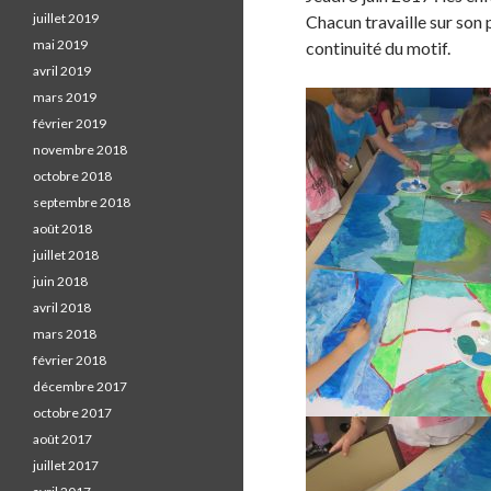
r
juillet 2019
Chacun travaille sur son
e
mai 2019
continuité du motif.
o
avril 2019
n
mars 2019
F
février 2019
a
novembre 2018
c
octobre 2018
e
septembre 2018
b
août 2018
o
juillet 2018
o
juin 2018
k
avril 2018
.
mars 2018
février 2018
décembre 2017
octobre 2017
août 2017
juillet 2017