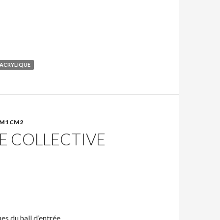
 ACRYLIQUE
CM1 CM2
E COLLECTIVE
es du hall d’entrée.