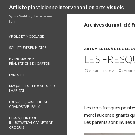
Recherche
Artiste plasticienne intervenant en arts visuels
Sylvie Sédillot, plasticienne
Lyon
Archives du mot-clé 
ARGILE ET MODELAGE
SCULPTURES EN PLÂTRE
ARTS VISUELS À L'ÉCOLE
,
CY
LES FRESQ
PAPIER MÂCHÉ ET
RÉALISATIONS EN CARTON
2 JUILLET 2017
SYLVIE 
LAND ART
MAQUETTES ET PROJETS SUR
L’HABITAT
S
h
FRESQUES, BAS RELIEFS ET
a
GRANDS TABLEAUX
Les trois fresques peinte
r
merci aux enseignants qu
DESSIN, PEINTURE,
e
Les parents sont invités à
ILLUSTRATION, CARNETS DE
CROQUIS
o