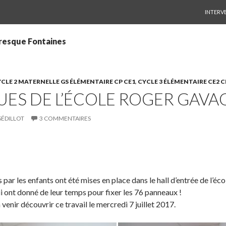
ALLER 
INTERV
Fresque Fontaines
CLE 2 MATERNELLE GS ÉLÉMENTAIRE CP CE1
,
CYCLE 3 ÉLÉMENTAIRE CE2 
UES DE L’ÉCOLE ROGER GAVA
SÉDILLOT
3 COMMENTAIRES
S
P
É
h
a
p
a
r
i
s par les enfants ont été mises en place dans le hall d’entrée de l’
r
t
n
i ont donné de leur temps pour fixer les 76 panneaux !
e
a
g
 venir découvrir ce travail le mercredi 7 juillet 2017.
o
g
l