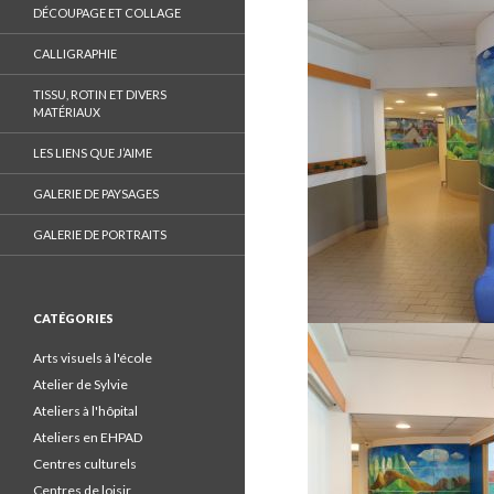
n
DÉCOUPAGE ET COLLAGE
F
a
CALLIGRAPHIE
c
TISSU, ROTIN ET DIVERS
e
MATÉRIAUX
b
LES LIENS QUE J’AIME
o
o
GALERIE DE PAYSAGES
k
GALERIE DE PORTRAITS
.
CATÉGORIES
Arts visuels à l'école
Atelier de Sylvie
Ateliers à l'hôpital
Ateliers en EHPAD
Centres culturels
Centres de loisir