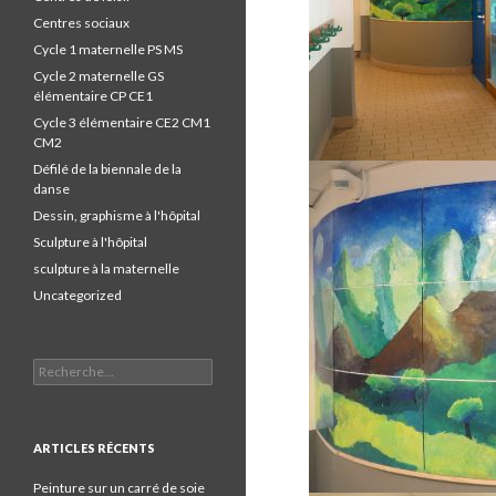
Centres sociaux
Cycle 1 maternelle PS MS
Cycle 2 maternelle GS
élémentaire CP CE1
Cycle 3 élémentaire CE2 CM1
CM2
Défilé de la biennale de la
danse
Dessin, graphisme à l'hôpital
Sculpture à l'hôpital
sculpture à la maternelle
Uncategorized
Recherche pour :
ARTICLES RÉCENTS
Peinture sur un carré de soie