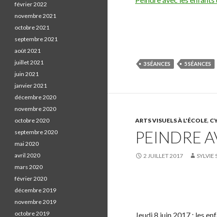
février 2022
novembre 2021
S
octobre 2021
h
septembre 2021
a
août 2021
r
juillet 2021
3 SÉANCES
5 SÉANCES
e
juin 2021
o
janvier 2021
n
décembre 2020
F
novembre 2020
a
octobre 2020
ARTS VISUELS À L'ÉCOLE
,
CY
PEINDRE A
c
septembre 2020
e
mai 2020
b
avril 2020
2 JUILLET 2017
SYLVIE 
o
mars 2020
o
février 2020
k
S
décembre 2019
.
h
novembre 2019
a
octobre 2019
Jeudi 8 juin 2017 : les e