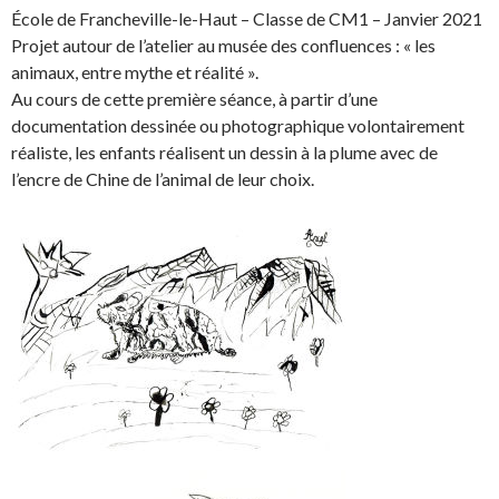
a
a
r
i
École de Francheville-le-Haut – Classe de CM1 – Janvier 2021
r
r
t
n
Projet autour de l’atelier au musée des confluences : « les
e
e
a
g
animaux, entre mythe et réalité ».
o
o
g
l
Au cours de cette première séance, à partir d’une
n
n
e
e
documentation dessinée ou photographique volontairement
F
T
r
r
réaliste, les enfants réalisent un dessin à la plume avec de
a
w
s
!
l’encre de Chine de l’animal de leur choix.
c
i
u
e
t
r
b
t
L
o
e
i
o
r
n
k
.
k
.
e
d
I
n