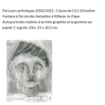
n
h
h
a
p
a
a
r
i
Parcours artistiques 2020/2021 : Classe de CE1 d’Emeline
r
r
t
n
Fontana à l’école des Semailles à Rillieux-la-Pape.
e
e
a
g
Autoportraits réalisés à la mine graphite et la gomme sur
o
o
g
l
papier C à grain. Dim. 25 x 32,5 cm.
n
n
e
e
F
T
r
r
a
w
s
!
c
i
u
e
t
r
b
t
L
o
e
i
o
r
n
k
.
k
.
e
d
I
n