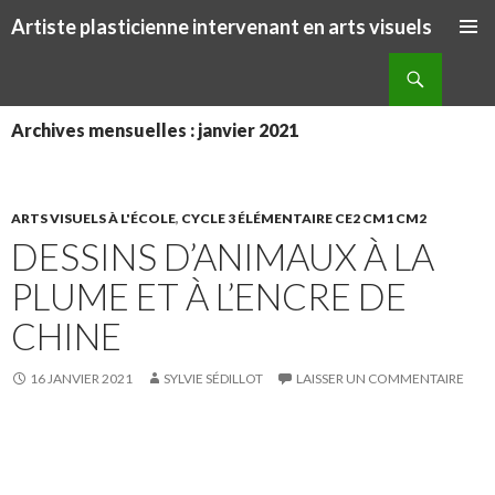
Artiste plasticienne intervenant en arts visuels
ALLER AU CONTENU PRINCIPAL
Recherche
Archives mensuelles : janvier 2021
ARTS VISUELS À L'ÉCOLE
,
CYCLE 3 ÉLÉMENTAIRE CE2 CM1 CM2
DESSINS D’ANIMAUX À LA
PLUME ET À L’ENCRE DE
CHINE
16 JANVIER 2021
SYLVIE SÉDILLOT
LAISSER UN COMMENTAIRE
S
S
P
É
h
h
a
p