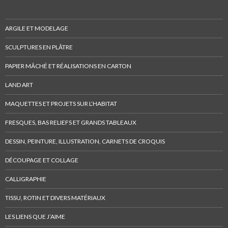
a
w
s
!
c
i
u
ARGILE ET MODELAGE
e
t
r
b
t
L
SCULPTURES EN PLÂTRE
o
e
i
PAPIER MÂCHÉ ET RÉALISATIONS EN CARTON
o
r
n
k
.
k
LAND ART
.
e
MAQUETTES ET PROJETS SUR L’HABITAT
d
I
FRESQUES, BAS RELIEFS ET GRANDS TABLEAUX
n
DESSIN, PEINTURE, ILLUSTRATION, CARNETS DE CROQUIS
DÉCOUPAGE ET COLLAGE
CALLIGRAPHIE
TISSU, ROTIN ET DIVERS MATÉRIAUX
LES LIENS QUE J’AIME