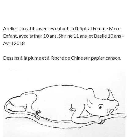
I
n
S
S
P
É
h
h
a
p
a
a
r
i
Ateliers créatifs avec les enfants à l’hôpital Femme Mère
r
r
t
n
Enfant, avec arthur 10 ans, Shirine 11 ans et Basile 10 ans –
e
e
a
g
Avril 2018
o
o
g
l
n
n
e
e
Dessins à la plume et à l’encre de Chine sur papier canson.
F
T
r
r
a
w
s
!
c
i
u
e
t
r
b
t
L
o
e
i
o
r
n
k
.
k
.
e
d