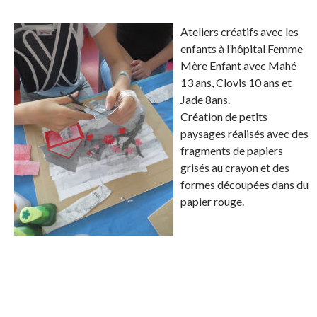
r
r
t
n
e
e
a
g
Ateliers créatifs avec les
o
o
g
l
enfants à l’hôpital Femme
n
n
e
e
Mère Enfant avec Mahé
F
T
r
r
13 ans, Clovis 10 ans et
a
w
s
!
Jade 8ans.
c
i
u
Création de petits
e
t
r
paysages réalisés avec des
b
t
L
fragments de papiers
o
e
i
grisés au crayon et des
o
r
n
formes découpées dans du
k
.
k
papier rouge.
.
e
d
I
n