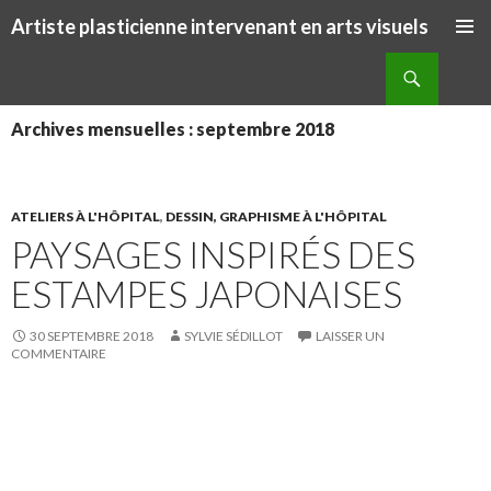
Artiste plasticienne intervenant en arts visuels
ALLER AU CONTENU PRINCIPAL
Recherche
Archives mensuelles : septembre 2018
ATELIERS À L'HÔPITAL
,
DESSIN, GRAPHISME À L'HÔPITAL
PAYSAGES INSPIRÉS DES
ESTAMPES JAPONAISES
30 SEPTEMBRE 2018
SYLVIE SÉDILLOT
LAISSER UN
COMMENTAIRE
S
S
P
É
h
h
a
p
a
a
r
i