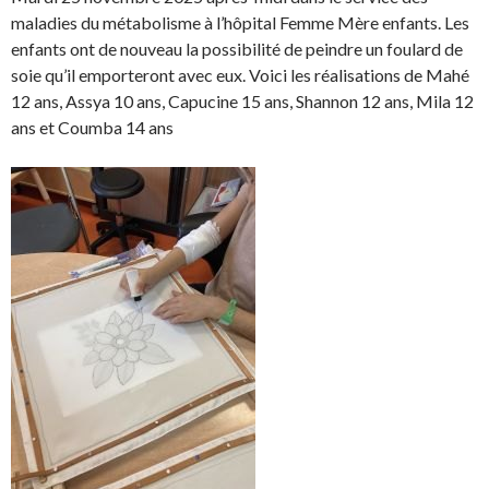
r
r
t
n
maladies du métabolisme à l’hôpital Femme Mère enfants. Les
e
e
a
g
enfants ont de nouveau la possibilité de peindre un foulard de
o
o
g
l
soie qu’il emporteront avec eux. Voici les réalisations de Mahé
n
n
e
e
12 ans, Assya 10 ans, Capucine 15 ans, Shannon 12 ans, Mila 12
F
T
r
r
ans et Coumba 14 ans
a
w
s
!
c
i
u
e
t
r
b
t
L
o
e
i
o
r
n
k
.
k
.
e
d
I
n