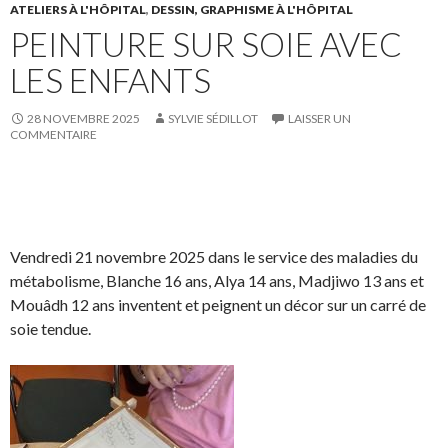
c
i
u
ATELIERS À L'HÔPITAL
,
DESSIN, GRAPHISME À L'HÔPITAL
PEINTURE SUR SOIE AVEC
e
t
r
b
t
L
LES ENFANTS
o
e
i
o
r
n
28 NOVEMBRE 2025
SYLVIE SÉDILLOT
LAISSER UN
k
.
k
COMMENTAIRE
.
e
d
I
S
S
P
É
n
h
h
a
p
a
a
r
i
Vendredi 21 novembre 2025 dans le service des maladies du
r
r
t
n
métabolisme, Blanche 16 ans, Alya 14 ans, Madjiwo 13 ans et
e
e
a
g
Mouâdh 12 ans inventent et peignent un décor sur un carré de
o
o
g
l
soie tendue.
n
n
e
e
F
T
r
r
a
w
s
!
c
i
u
e
t
r