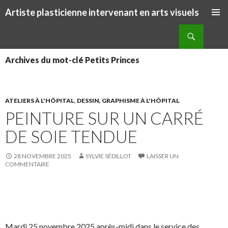
Artiste plasticienne intervenant en arts visuels
ALLER AU CONTENU PRINCIPAL
Recherche
Archives du mot-clé Petits Princes
ATELIERS À L'HÔPITAL
,
DESSIN, GRAPHISME À L'HÔPITAL
PEINTURE SUR UN CARRÉ
DE SOIE TENDUE
28 NOVEMBRE 2025
SYLVIE SÉDILLOT
LAISSER UN
COMMENTAIRE
S
S
P
É
h
h
a
p
a
a
r
i
Mardi 25 novembre 2025 après-midi dans le service des