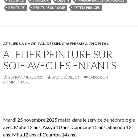
1 SÉANCE
COULEUR
DESSIN
MAISON BROCHIER SOIERIES
e
e
a
g
PEINTURE
PEINTURE SUR SOIE
PETITS PRINCES
o
o
g
l
n
n
e
e
F
T
r
r
a
w
s
!
c
i
u
ATELIERS À L'HÔPITAL
,
DESSIN, GRAPHISME À L'HÔPITAL
ATELIER PEINTURE SUR
e
t
r
b
t
L
SOIE AVEC LES ENFANTS
o
e
i
o
r
n
28 NOVEMBRE 2025
SYLVIE SÉDILLOT
LAISSER UN
k
.
k
COMMENTAIRE
.
e
d
I
S
S
P
É
n
h
h
a
p
a
a
r
i
Mardi 25 novembre 2025 matin dans le service de néphrologie
r
r
t
n
avec
Mahé 12 ans, Assya 10 ans, Capucine 15 ans, Shannon 12
e
e
a
g
ans, Mila 12 ans et Coumba 14 ans.