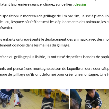
o
g
l
elatant la première séance, cliquez sur ce lien :
dessins
.
n
e
e
T
r
r
disposition un morceau de grillage de 1m par 1m, laissé à plat ou 
w
s
!
le lieu, l’espace où s’effectuent les déplacements des animaux, les 
i
u
résenter.
t
r
t
L
, les enfants ont représenté le déplacement des animaux avec des mo
e
i
lement coincés dans les mailles du grillage.
r
n
.
k
rface du grillage plus lisible, ils ont tissé de petites bandes de papier
e
d
fants ont pensé à une montagne autour de laquelle un ours courrait po
I
aque de grillage qu’ils ont déformé pour créer une montagne. Une fe
n