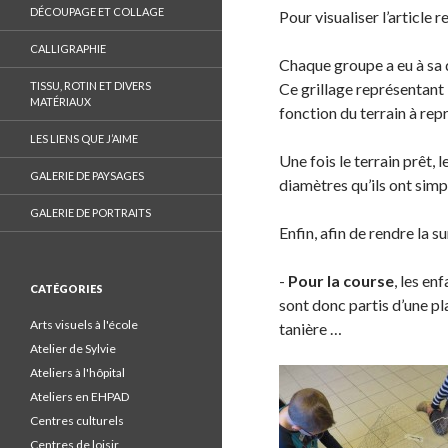
o
DÉCOUPAGE ET COLLAGE
Pour visualiser l’article r
n
CALLIGRAPHIE
F
Chaque groupe a eu à sa 
a
TISSU, ROTIN ET DIVERS
Ce grillage représentant 
MATÉRIAUX
c
fonction du terrain à rep
e
LES LIENS QUE J’AIME
b
Une fois le terrain prêt
GALERIE DE PAYSAGES
o
diamètres qu’ils ont simp
o
GALERIE DE PORTRAITS
k
Enfin, afin de rendre la su
.
-
Pour la course
, les en
CATÉGORIES
sont donc partis d’une pl
Arts visuels à l'école
tanière …
Atelier de Sylvie
Ateliers à l'hôpital
Ateliers en EHPAD
Centres culturels
Centres de loisir