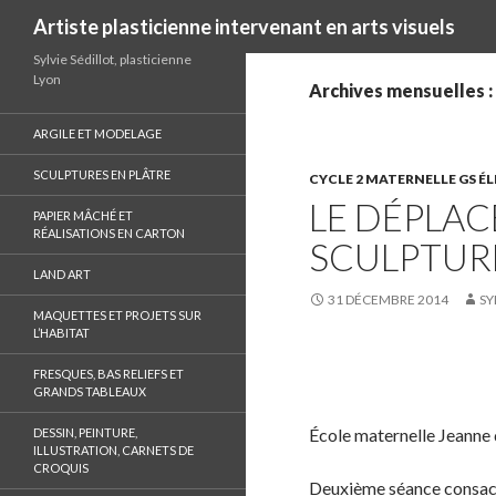
Recherche
Artiste plasticienne intervenant en arts visuels
Sylvie Sédillot, plasticienne
Lyon
Archives mensuelles 
ARGILE ET MODELAGE
SCULPTURES EN PLÂTRE
CYCLE 2 MATERNELLE GS É
LE DÉPLAC
PAPIER MÂCHÉ ET
RÉALISATIONS EN CARTON
SCULPTUR
LAND ART
31 DÉCEMBRE 2014
SY
MAQUETTES ET PROJETS SUR
L’HABITAT
FRESQUES, BAS RELIEFS ET
S
GRANDS TABLEAUX
h
a
École maternelle Jeanne
DESSIN, PEINTURE,
ILLUSTRATION, CARNETS DE
r
CROQUIS
e
Deuxième séance consacré