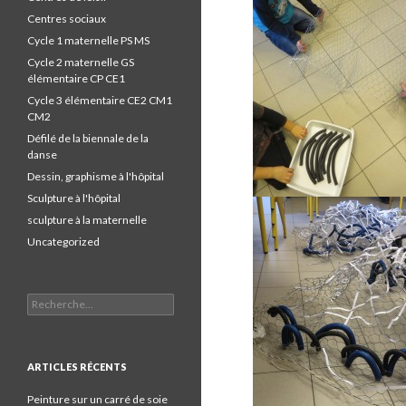
Centres sociaux
Cycle 1 maternelle PS MS
Cycle 2 maternelle GS
élémentaire CP CE1
Cycle 3 élémentaire CE2 CM1
CM2
Défilé de la biennale de la
danse
Dessin, graphisme à l'hôpital
Sculpture à l'hôpital
sculpture à la maternelle
Uncategorized
Recherche pour :
ARTICLES RÉCENTS
Peinture sur un carré de soie