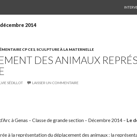
ALLER 
INTERV
: décembre 2014
LÉMENTAIRE CP CE1
,
SCULPTURE À LA MATERNELLE
EMENT DES ANIMAUX REPRÉ
E
LVIE SÉDILLOT
LAISSER UN COMMENTAIRE
S
P
É
h
a
p
a
r
i
 d’Arc à Genas – Classe de grande section – Décembre 2014 –
Le d
r
t
n
e
a
g
e à la représentation du déplacement des animaux : la représenta