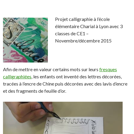
I
S
S
P
É
n
h
h
a
p
a
a
r
i
Projet calligraphie à l’école
r
r
t
n
élémentaire Charial à Lyon avec 3
e
e
a
g
classes de CE1 –
o
o
g
l
Novembre/décembre 2015
n
n
e
e
F
T
r
r
a
w
s
!
c
i
u
Afin de mettre en valeur certains mots sur leurs
fresques
e
t
r
calligraphiées
, les enfants ont inventé des lettres décorées,
b
t
L
tracées à l’encre de Chine puis décorées avec des lavis d’encre
o
e
i
et des fragments de feuille d’or.
o
r
n
k
.
k
.
e
d
I
n