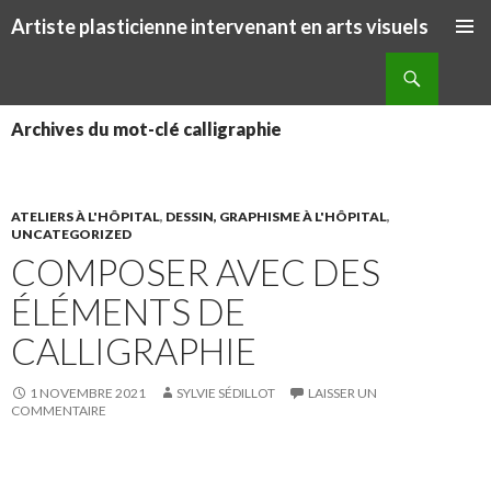
Artiste plasticienne intervenant en arts visuels
ALLER AU CONTENU PRINCIPAL
Recherche
Archives du mot-clé calligraphie
ATELIERS À L'HÔPITAL
,
DESSIN, GRAPHISME À L'HÔPITAL
,
UNCATEGORIZED
COMPOSER AVEC DES
ÉLÉMENTS DE
CALLIGRAPHIE
1 NOVEMBRE 2021
SYLVIE SÉDILLOT
LAISSER UN
COMMENTAIRE
S
S
P
É