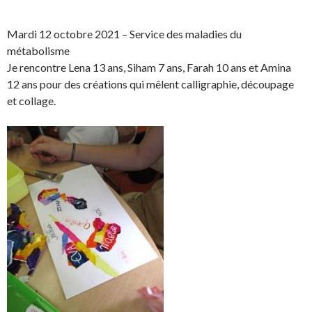
h
h
a
p
a
a
r
i
Mardi 12 octobre 2021 – Service des maladies du
r
r
t
n
métabolisme
e
e
a
g
Je rencontre Lena 13 ans, Siham 7 ans, Farah 10 ans et Amina
o
o
g
l
12 ans pour des créations qui mêlent calligraphie, découpage
n
n
e
e
et collage.
F
T
r
r
a
w
s
!
c
i
u
e
t
r
b
t
L
o
e
i
o
r
n
k
.
k
.
e
d
I
n