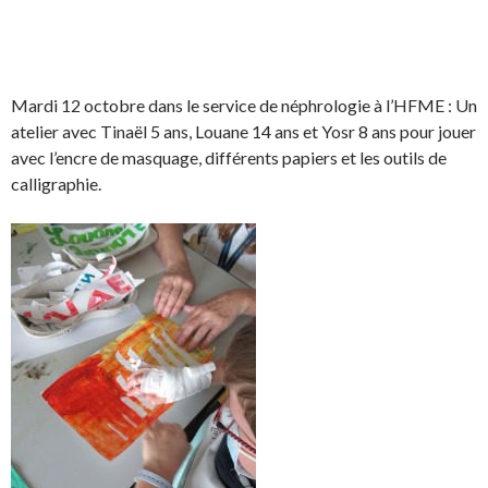
k
.
k
.
e
S
S
P
É
d
h
h
a
p
I
a
a
r
i
Mardi 12 octobre dans le service de néphrologie à l’HFME : Un
n
r
r
t
n
atelier avec Tinaël 5 ans, Louane 14 ans et Yosr 8 ans pour jouer
e
e
a
g
avec l’encre de masquage, différents papiers et les outils de
o
o
g
l
calligraphie.
n
n
e
e
F
T
r
r
a
w
s
!
c
i
u
e
t
r
b
t
L
o
e
i
o
r
n
k
.
k
.
e
d