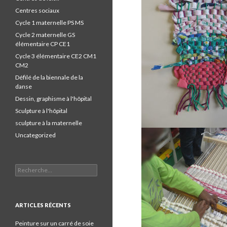
Centres sociaux
Cycle 1 maternelle PS MS
Cycle 2 maternelle GS
élémentaire CP CE1
Cycle 3 élémentaire CE2 CM1
CM2
Défilé de la biennale de la
danse
Dessin, graphisme à l'hôpital
Sculpture à l'hôpital
sculpture à la maternelle
Uncategorized
Recherche pour :
ARTICLES RÉCENTS
Peinture sur un carré de soie