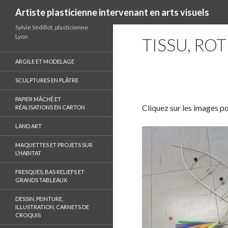
Recherche
Artiste plasticienne intervenant en arts visuels
Sylvie Sédillot, plasticienne
Lyon
TISSU, RO
ARGILE ET MODELAGE
SCULPTURES EN PLÂTRE
S
h
PAPIER MÂCHÉ ET
a
Cliquez sur les images po
RÉALISATIONS EN CARTON
r
LAND ART
e
o
MAQUETTES ET PROJETS SUR
L’HABITAT
n
F
FRESQUES, BAS RELIEFS ET
a
GRANDS TABLEAUX
c
DESSIN, PEINTURE,
e
ILLUSTRATION, CARNETS DE
b
CROQUIS