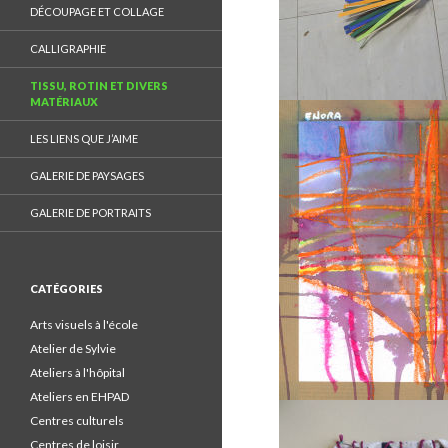
o
DÉCOUPAGE ET COLLAGE
o
k
CALLIGRAPHIE
.
TISSU, ROTIN ET DIVERS
MATÉRIAUX
LES LIENS QUE J’AIME
GALERIE DE PAYSAGES
GALERIE DE PORTRAITS
CATÉGORIES
Arts visuels à l'école
Atelier de Sylvie
Ateliers à l'hôpital
Ateliers en EHPAD
Centres culturels
Centres de loisir