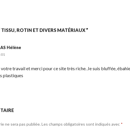
S
P
É
h
a
p
a
r
i
r
t
n
e
a
g
 TISSU, ROTIN ET DIVERS MATÉRIAUX ”
o
g
l
n
e
e
S Hélène
T
r
r
:01
w
s
!
i
u
 votre travail et merci pour ce site très riche. Je suis bluffée, ébahi
t
r
ts plastiques
t
L
e
i
r
n
.
k
e
TAIRE
d
I
e ne sera pas publiée. Les champs obligatoires sont indiqués avec
*
n