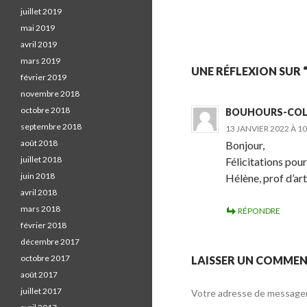
S
juillet 2019
h
mai 2019
a
avril 2019
r
mars 2019
e
UNE RÉFLEXION SUR “
février 2019
o
novembre 2018
n
octobre 2018
BOUHOURS-COLA
F
septembre 2018
13 JANVIER 2022 À 10
a
août 2018
Bonjour,
c
juillet 2018
Félicitations pour
e
juin 2018
Hélène, prof d’ar
b
avril 2018
o
mars 2018
RÉPONDRE
o
février 2018
k
décembre 2017
.
octobre 2017
LAISSER UN COMMEN
août 2017
juillet 2017
Votre adresse de messageri