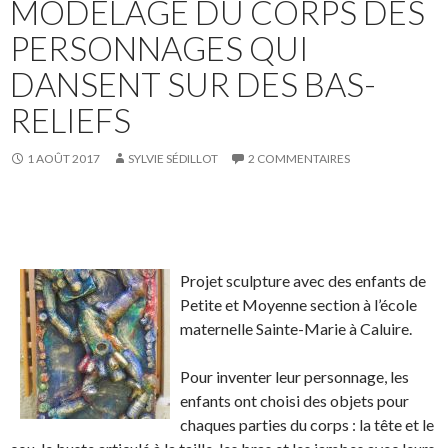
MODELAGE DU CORPS DES
b
t
L
o
e
i
PERSONNAGES QUI
o
r
n
DANSENT SUR DES BAS-
k
.
k
.
e
RELIEFS
d
I
1 AOÛT 2017
SYLVIE SÉDILLOT
2 COMMENTAIRES
n
S
S
P
É
h
h
a
p
a
a
r
i
Projet sculpture avec des enfants de
r
r
t
n
Petite et Moyenne section à l’école
e
e
a
g
maternelle Sainte-Marie à Caluire.
o
o
g
l
n
n
e
e
Pour inventer leur personnage, les
F
T
r
r
enfants ont choisi des objets pour
a
w
s
!
chaques parties du corps : la tête et le
c
i
u