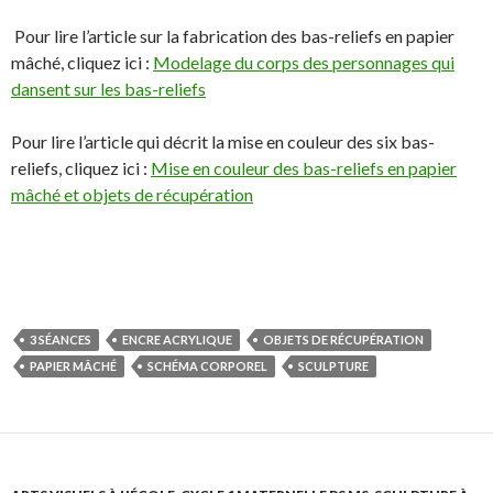
Pour lire l’article sur la fabrication des bas-reliefs en papier
mâché, cliquez ici :
Modelage du corps des personnages qui
dansent sur les bas-reliefs
Pour lire l’article qui décrit la mise en couleur des six bas-
reliefs, cliquez ici :
Mise en couleur des bas-reliefs en papier
mâché et objets de récupération
S
S
P
É
h
h
a
p
a
a
r
i
r
r
t
n
3 SÉANCES
ENCRE ACRYLIQUE
OBJETS DE RÉCUPÉRATION
e
e
a
g
PAPIER MÂCHÉ
SCHÉMA CORPOREL
SCULPTURE
o
o
g
l
n
n
e
e
F
T
r
r
a
w
s
!