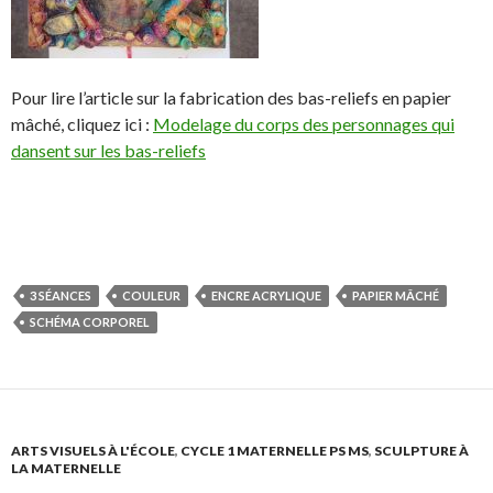
Pour lire l’article sur la fabrication des bas-reliefs en papier
mâché, cliquez ici :
Modelage du corps des personnages qui
dansent sur les bas-reliefs
S
S
P
É
h
h
a
p
a
a
r
i
r
r
t
n
3 SÉANCES
COULEUR
ENCRE ACRYLIQUE
PAPIER MÂCHÉ
e
e
a
g
SCHÉMA CORPOREL
o
o
g
l
n
n
e
e
F
T
r
r
a
w
s
!
c
i
u
ARTS VISUELS À L'ÉCOLE
,
CYCLE 1 MATERNELLE PS MS
,
SCULPTURE À
LA MATERNELLE
e
t
r