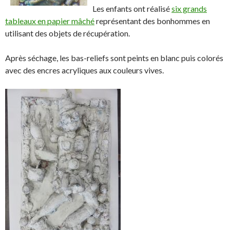
a
w
s
!
Les enfants ont réalisé
six grands
c
i
u
tableaux en papier mâché
représentant des bonhommes en
e
t
r
utilisant des objets de récupération.
b
t
L
o
e
i
Après séchage, les bas-reliefs sont peints en blanc puis colorés
o
r
n
avec des encres acryliques aux couleurs vives.
k
.
k
.
e
d
I
n