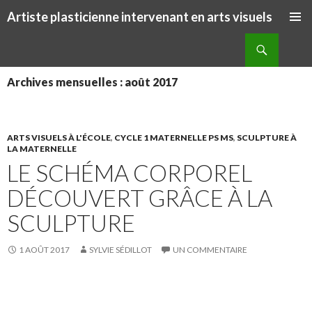
Artiste plasticienne intervenant en arts visuels
ALLER AU CONTENU PRINCIPAL
Recherche
Archives mensuelles : août 2017
ARTS VISUELS À L'ÉCOLE
,
CYCLE 1 MATERNELLE PS MS
,
SCULPTURE À
LA MATERNELLE
LE SCHÉMA CORPOREL
DÉCOUVERT GRÂCE À LA
SCULPTURE
1 AOÛT 2017
SYLVIE SÉDILLOT
UN COMMENTAIRE
S
S
P
É