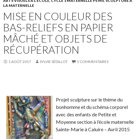
c
i
u
ARTS VISUELS À L'ÉCOLE
,
CYCLE 1 MATERNELLE PS MS
,
SCULPTURE À
LA MATERNELLE
e
t
r
MISE EN COULEUR DES
b
t
L
o
e
i
BAS-RELIEFS EN PAPIER
o
r
n
MÂCHÉ ET OBJETS DE
k
.
k
.
e
RÉCUPÉRATION
d
I
1 AOÛT 2017
SYLVIE SÉDILLOT
5 COMMENTAIRES
n
S
S
P
É
h
h
a
p
a
a
r
i
Projet sculpture sur le thème du
r
r
t
n
bonhomme et du schéma corporel
e
e
a
g
avec des enfants de Petite et
o
o
g
l
Moyenne section à l’école maternelle
n
n
e
e
Sainte-Marie à Caluire – Avril 2015
F
T
r
r