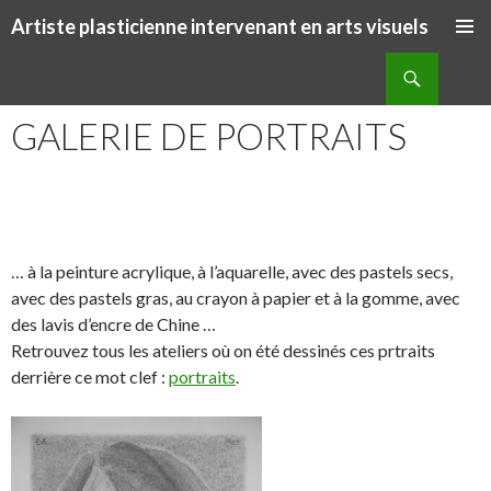
Artiste plasticienne intervenant en arts visuels
ALLER AU CONTENU PRINCIPAL
Recherche
GALERIE DE PORTRAITS
S
S
P
É
h
h
a
p
a
a
r
i
… à la peinture acrylique, à l’aquarelle, avec des pastels secs,
r
r
t
n
avec des pastels gras, au crayon à papier et à la gomme, avec
e
e
a
g
des lavis d’encre de Chine …
o
o
g
l
Retrouvez tous les ateliers où on été dessinés ces prtraits
n
n
e
e
derrière ce mot clef :
portraits
.
F
T
r
r
a
w
s
!
c
i
u
e
t
r