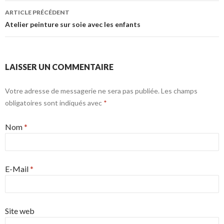
F
T
r
r
ARTICLE PRÉCÉDENT
a
w
s
!
Navigation de l’article
Atelier peinture sur soie avec les enfants
c
i
u
e
t
r
b
t
L
o
e
i
LAISSER UN COMMENTAIRE
o
r
n
k
.
k
Votre adresse de messagerie ne sera pas publiée. Les champs
.
e
obligatoires sont indiqués avec
*
d
I
Nom
*
n
E-Mail
*
Site web