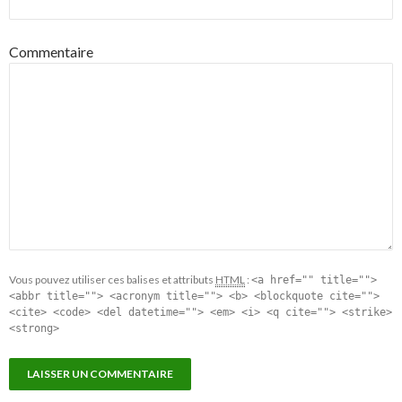
Commentaire
Vous pouvez utiliser ces balises et attributs
HTML
:
<a href="" title="">
<abbr title=""> <acronym title=""> <b> <blockquote cite="">
<cite> <code> <del datetime=""> <em> <i> <q cite=""> <strike>
<strong>