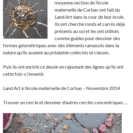
r
r
t
n
moyenne section de l’école
e
e
a
g
maternelle de Corbas ont fait du
o
o
g
l
Land Art dans la cour de leur école.
n
n
e
e
Ils ont cherché ronds et carrés déjà
F
T
r
r
présents au sol et les ont utilisés
a
w
s
!
comme guides pour dessiner des
c
i
u
formes géométriques avec des éléments ramassés dans la
e
t
r
nature qu’ils avaient au préalable collectés et classés.
b
t
L
o
e
i
Puis ils ont enrichi ce dessin en rajoutant des lignes qu’ils ont
o
r
n
cette fois-ci inventé.
k
.
k
.
e
Land Art à l’école maternelle de Corbas – Novembre 2014
d
I
Trouver un cercle et dessiner d’autres cercles concentriques …
n