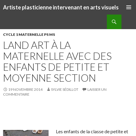
Artiste plasticienne intervenant en arts visuels
ALLER AU CONTENU PRINCIPAL
Recherche
CYCLE 1 MATERNELLE PS MS
LAND ART À LA
MATERNELLE AVEC DES
ENFANTS DE PETITE ET
MOYENNE SECTION
19 NOVEMBRE 2014
SYLVIE SÉDILLOT
LAISSER UN
COMMENTAIRE
S
S
P
É
h
h
a
p
a
a
r
i
Les enfants de la classe de petite et