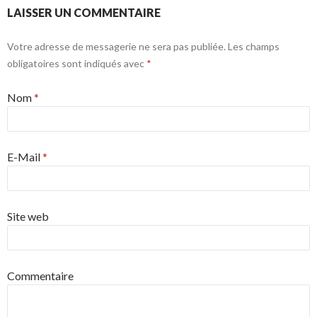
k
.
k
LAISSER UN COMMENTAIRE
.
e
d
Votre adresse de messagerie ne sera pas publiée. Les champs
I
obligatoires sont indiqués avec
*
n
Nom
*
E-Mail
*
Site web
Commentaire