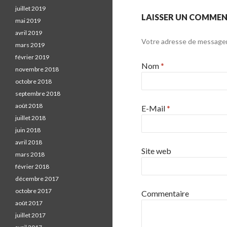
o
juillet 2019
k
LAISSER UN COMMEN
mai 2019
.
avril 2019
Votre adresse de messageri
mars 2019
février 2019
Nom
*
novembre 2018
octobre 2018
septembre 2018
août 2018
E-Mail
*
juillet 2018
juin 2018
avril 2018
Site web
mars 2018
février 2018
décembre 2017
octobre 2017
Commentaire
août 2017
juillet 2017