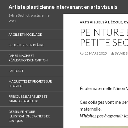
Recherche
Artiste plasticienne intervenant en arts visuels
Sylvie Sédillot, plasticienne
Lyon
ARTS VISUELS À L'ÉCOLE
,
CY
PEINTURE 
ARGILE ET MODELAGE
PETITE SE
SCULPTURES EN PLÂTRE
15 MARS 2025
SYLVIE 
PAPIER MÂCHÉ ET
RÉALISATIONS EN CARTON
LAND ART
S
h
MAQUETTES ET PROJETS SUR
L’HABITAT
a
École maternelle Ninon V
r
FRESQUES, BAS RELIEFS ET
e
GRANDS TABLEAUX
Ces collages vont me per
o
maternelle.
DESSIN, PEINTURE,
n
N’hésitez pas à agrandir les
ILLUSTRATION, CARNETS DE
CROQUIS
F