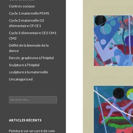
Centres sociaux
Cycle 1 maternelle PS MS
Cycle 2 maternelle GS
élémentaire CP CE1
Cycle 3 élémentaire CE2 CM1
CM2
Défilé de la biennale de la
danse
Dessin, graphisme à l'hôpital
Sculpture à l'hôpital
sculpture à la maternelle
Uncategorized
Recherche pour :
ARTICLES RÉCENTS
Peinture sur un carré de soie