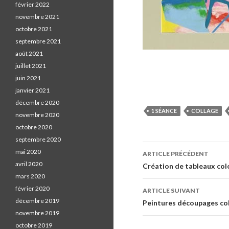
février 2022
novembre 2021
octobre 2021
septembre 2021
août 2021
juillet 2021
S
juin 2021
h
janvier 2021
a
décembre 2020
r
1 SÉANCE
COLLAGE
novembre 2020
e
octobre 2020
o
septembre 2020
n
mai 2020
ARTICLE PRÉCÉDENT
F
avril 2020
Navigation de l
Création de tableaux colo
a
mars 2020
c
février 2020
ARTICLE SUIVANT
e
décembre 2019
Peintures découpages col
b
novembre 2019
o
octobre 2019