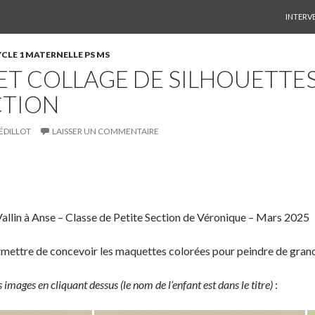
ALLER 
INTERV
CLE 1 MATERNELLE PS MS
ET COLLAGE DE SILHOUETTES
CTION
SÉDILLOT
LAISSER UN COMMENTAIRE
S
P
É
h
a
p
a
r
i
allin à Anse – Classe de Petite Section de Véronique – Mars 2025
r
t
n
e
a
g
mettre de concevoir les maquettes colorées pour peindre de grand
o
g
l
n
e
e
 images en cliquant dessus (le nom de l’enfant est dans le titre)
:
T
r
r