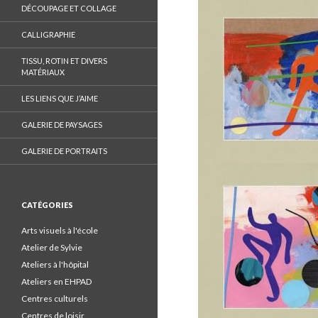
a
DÉCOUPAGE ET COLLAGE
c
e
CALLIGRAPHIE
b
TISSU, ROTIN ET DIVERS
o
MATÉRIAUX
o
LES LIENS QUE J’AIME
k
.
GALERIE DE PAYSAGES
GALERIE DE PORTRAITS
CATÉGORIES
Arts visuels à l'école
Atelier de Sylvie
Ateliers à l'hôpital
Ateliers en EHPAD
Centres culturels
Centres de loisir