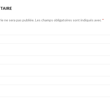
r
n
.
k
TAIRE
e
d
e ne sera pas publiée. Les champs obligatoires sont indiqués avec
*
I
n