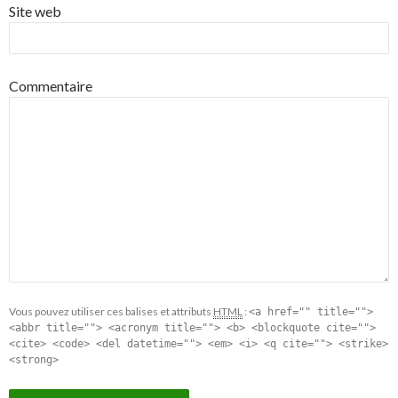
Site web
Commentaire
Vous pouvez utiliser ces balises et attributs
HTML
:
<a href="" title="">
<abbr title=""> <acronym title=""> <b> <blockquote cite="">
<cite> <code> <del datetime=""> <em> <i> <q cite=""> <strike>
<strong>