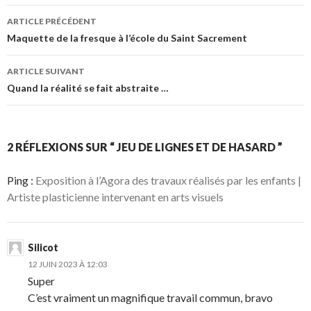
a
w
s
r
c
i
u
!
ARTICLE PRÉCÉDENT
e
t
r
Navigation de l’article
Maquette de la fresque à l’école du Saint Sacrement
b
t
L
o
e
i
ARTICLE SUIVANT
o
r
n
Quand la réalité se fait abstraite …
k
.
k
.
e
d
2 RÉFLEXIONS SUR “ JEU DE LIGNES ET DE HASARD ”
I
n
Ping :
Exposition à l’Agora des travaux réalisés par les enfants |
Artiste plasticienne intervenant en arts visuels
Silicot
12 JUIN 2023 À 12:03
Super
C’est vraiment un magnifique travail commun, bravo