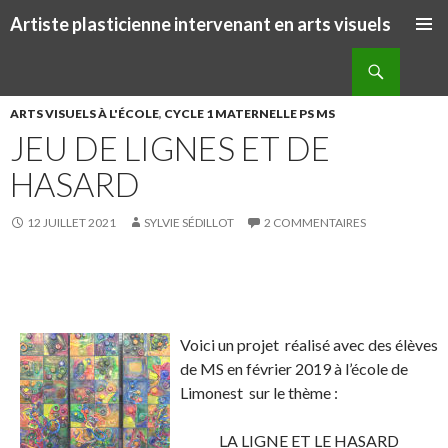
Artiste plasticienne intervenant en arts visuels
ALLER AU CONTENU PRINCIPAL
Recherche
ARTS VISUELS À L'ÉCOLE
,
CYCLE 1 MATERNELLE PS MS
JEU DE LIGNES ET DE
HASARD
12 JUILLET 2021
SYLVIE SÉDILLOT
2 COMMENTAIRES
S
S
P
É
h
h
a
p
a
a
r
i
Voici un projet réalisé avec des élèves
r
r
t
n
de MS en février 2019 à l’école de
e
e
a
g
Limonest sur le thème :
o
o
g
l
n
n
e
e
LA LIGNE ET LE HASARD