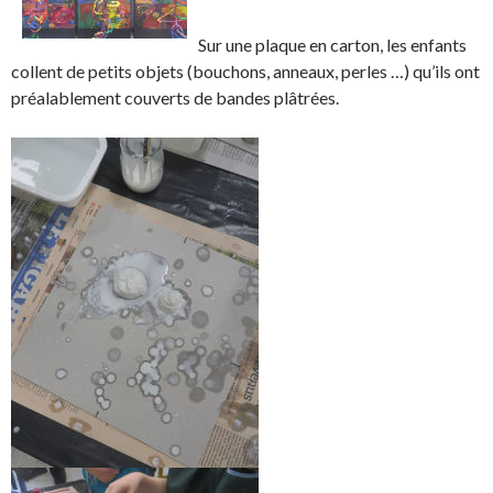
F
T
r
r
a
w
s
!
Sur une plaque en carton, les enfants
c
i
u
collent de petits objets (bouchons, anneaux, perles …) qu’ils ont
e
t
r
préalablement couverts de bandes plâtrées.
b
t
L
o
e
i
o
r
n
k
.
k
.
e
d
I
n