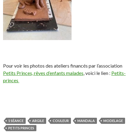
Pour voir les photos des ateliers financés par l’association
Petits Princes, rêves d’enfants malades
, voici le lien :
Petits-
princes
S
S
P
É
h
h
a
p
a
a
r
i
r
r
t
n
1 SÉANCE
ARGILE
COULEUR
MANDALA
MODELAGE
e
e
a
g
PETITS PRINCES
o
o
g
l