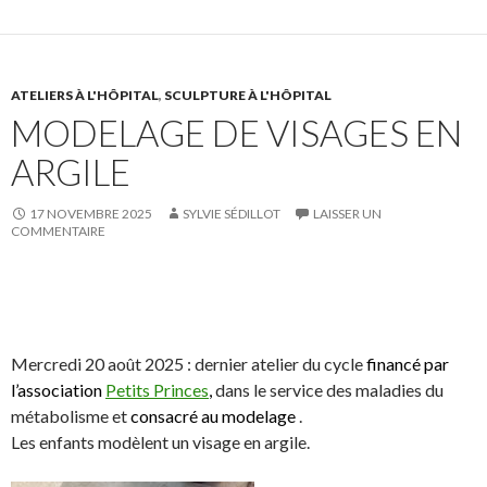
n
n
e
e
F
T
r
r
a
w
s
!
c
i
u
ATELIERS À L'HÔPITAL
,
SCULPTURE À L'HÔPITAL
MODELAGE DE VISAGES EN
e
t
r
b
t
L
ARGILE
o
e
i
o
r
n
17 NOVEMBRE 2025
SYLVIE SÉDILLOT
LAISSER UN
k
.
k
COMMENTAIRE
.
e
d
I
S
S
P
É
n
h
h
a
p
a
a
r
i
Mercredi 20 août 2025 : dernier atelier du cycle
financé par
r
r
t
n
l’association
Petits Princes
,
dans le service des maladies du
e
e
a
g
métabolisme et
consacré au modelage
.
o
o
g
l
Les enfants modèlent un visage en argile.
n
n
e
e