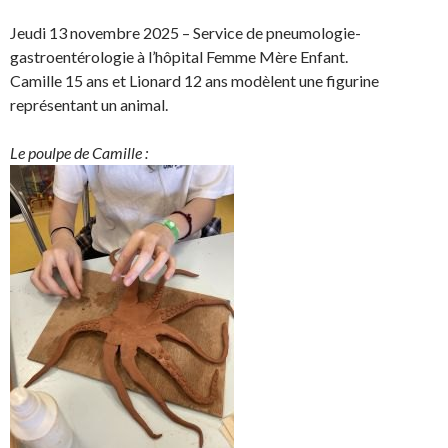
h
h
a
p
a
a
r
i
Jeudi 13 novembre 2025 – Service de pneumologie-
r
r
t
n
gastroentérologie à l’hôpital Femme Mère Enfant.
e
e
a
g
Camille 15 ans et Lionard 12 ans modèlent une figurine
o
o
g
l
représentant un animal.
n
n
e
e
F
T
r
r
Le poulpe de Camille :
a
w
s
!
c
i
u
e
t
r
b
t
L
o
e
i
o
r
n
k
.
k
.
e
d
I
n