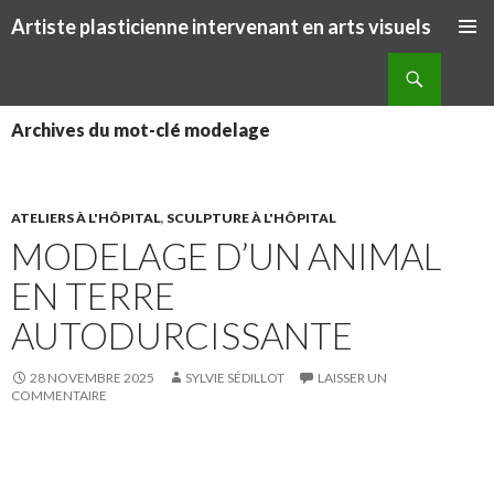
Artiste plasticienne intervenant en arts visuels
ALLER AU CONTENU PRINCIPAL
Recherche
Archives du mot-clé modelage
ATELIERS À L'HÔPITAL
,
SCULPTURE À L'HÔPITAL
MODELAGE D’UN ANIMAL
EN TERRE
AUTODURCISSANTE
28 NOVEMBRE 2025
SYLVIE SÉDILLOT
LAISSER UN
COMMENTAIRE
S
S
P
É