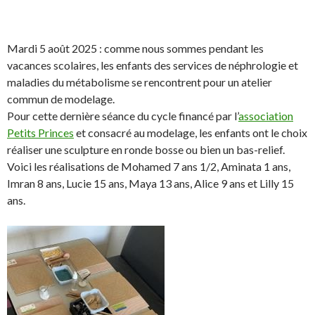
n
S
S
P
É
h
h
a
p
a
a
r
i
Mardi 5 août 2025 : comme nous sommes pendant les
r
r
t
n
vacances scolaires, les enfants des services de néphrologie et
e
e
a
g
maladies du métabolisme se rencontrent pour un atelier
o
o
g
l
commun de modelage.
n
n
e
e
Pour cette dernière séance du cycle financé par l’
association
F
T
r
r
Petits Princes
et consacré au modelage, les enfants ont le choix
a
w
s
!
réaliser une sculpture en ronde bosse ou bien un bas-relief.
c
i
u
Voici les réalisations de Mohamed 7 ans 1/2, Aminata 1 ans,
e
t
r
Imran 8 ans, Lucie 15 ans, Maya 13 ans, Alice 9 ans et Lilly 15
b
t
L
ans.
o
e
i
o
r
n
k
.
k
.
e
d
I