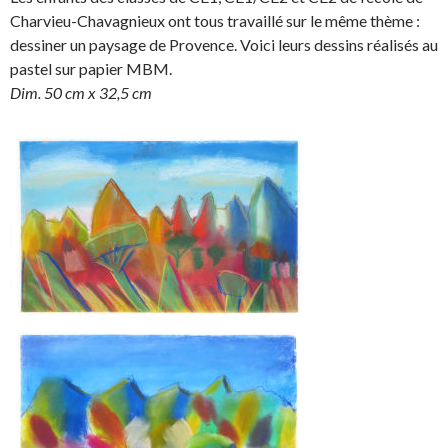
r
r
t
n
Charvieu-Chavagnieux ont tous travaillé sur le même thème :
e
e
a
g
dessiner un paysage de Provence. Voici leurs dessins réalisés au
o
o
g
l
pastel sur papier MBM.
n
n
e
e
Dim. 50 cm x 32,5 cm
F
T
r
r
a
w
s
!
c
i
u
e
t
r
b
t
L
o
e
i
o
r
n
k
.
k
.
e
d
I
n