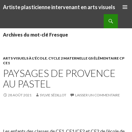
Artiste plasticienne intervenant en arts visuels
ALLER AU CONTENU PRINCIPAL
Recherche
Archives du mot-clé Fresque
ARTS VISUELS À L'ÉCOLE
,
CYCLE 2 MATERNELLE GS ÉLÉMENTAIRE CP
CE1
PAYSAGES DE PROVENCE
AU PASTEL
28 AOÛT 2021
SYLVIE SÉDILLOT
LAISSER UN COMMENTAIRE
S
S
P
É
h
h
a
p
a
a
r
i
Les enfants des classes de CE1, CE1/CE2 et CE2 de l’école de