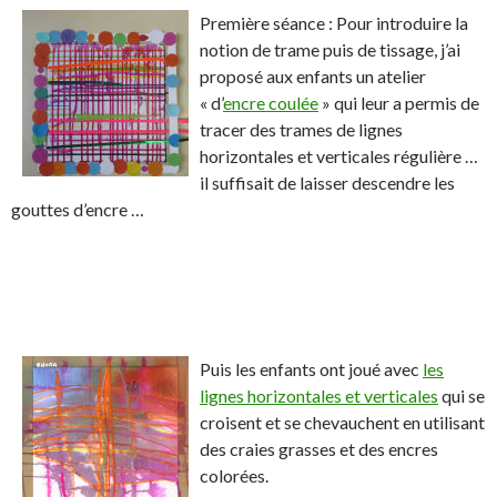
n
n
e
e
Première séance : Pour introduire la
F
T
r
r
notion de trame puis de tissage, j’ai
a
w
s
!
proposé aux enfants un atelier
c
i
u
« d’
encre coulée
» qui leur a permis de
e
t
r
tracer des trames de lignes
b
t
L
horizontales et verticales régulière …
o
e
i
il suffisait de laisser descendre les
o
r
n
gouttes d’encre …
k
.
k
.
e
d
I
n
Puis les enfants ont joué avec
les
lignes horizontales et verticales
qui se
croisent et se chevauchent en utilisant
des craies grasses et des encres
colorées.