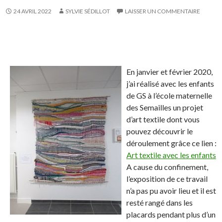
k
.
k
24 AVRIL 2022
SYLVIE SÉDILLOT
LAISSER UN COMMENTAIRE
.
e
d
I
S
S
P
É
n
h
h
a
p
a
a
r
i
En janvier et février 2020,
r
r
t
n
j’ai réalisé avec les enfants
e
e
a
g
de GS à l’école maternelle
o
o
g
l
des Semailles un projet
n
n
e
e
d’art textile dont vous
F
T
r
r
pouvez découvrir le
a
w
s
!
déroulement grâce ce lien :
c
i
u
Art textile avec les enfants
e
t
r
A cause du confinement,
b
t
L
l’exposition de ce travail
o
e
i
n’a pas pu avoir lieu et il est
o
r
n
resté rangé dans les
k
.
k
placards pendant plus d’un