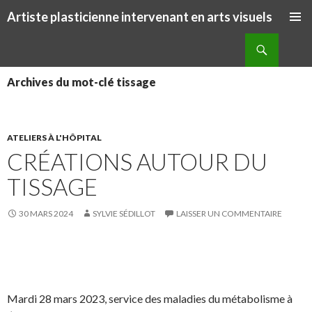
Artiste plasticienne intervenant en arts visuels
ALLER AU CONTENU PRINCIPAL
Recherche
Archives du mot-clé tissage
ATELIERS À L'HÔPITAL
CRÉATIONS AUTOUR DU
TISSAGE
30 MARS 2024
SYLVIE SÉDILLOT
LAISSER UN COMMENTAIRE
S
S
P
É
h
h
a
p
a
a
r
i
Mardi 28 mars 2023, service des maladies du métabolisme à