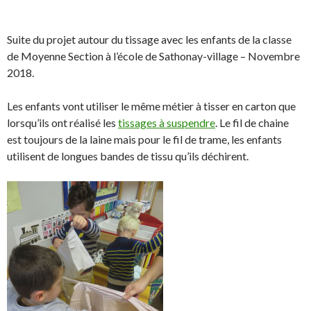
S
S
P
É
I
h
h
a
p
n
a
a
r
i
Suite du projet autour du tissage avec les enfants de la classe
r
r
t
n
de Moyenne Section à l’école de Sathonay-village – Novembre
e
e
a
g
2018.
o
o
g
l
n
n
e
e
Les enfants vont utiliser le même métier à tisser en carton que
F
T
r
r
lorsqu’ils ont réalisé les
tissages à suspendre
. Le fil de chaine
a
w
s
!
est toujours de la laine mais pour le fil de trame, les enfants
c
i
u
utilisent de longues bandes de tissu qu’ils déchirent.
e
t
r
b
t
L
o
e
i
o
r
n
k
.
k
.
e
d
I
n