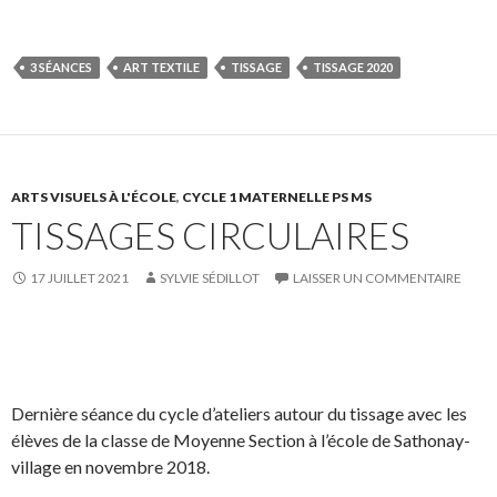
h
h
a
p
a
a
r
i
r
r
t
n
3 SÉANCES
ART TEXTILE
TISSAGE
TISSAGE 2020
e
e
a
g
o
o
g
l
n
n
e
e
F
T
r
r
a
w
s
!
ARTS VISUELS À L'ÉCOLE
,
CYCLE 1 MATERNELLE PS MS
TISSAGES CIRCULAIRES
c
i
u
e
t
r
b
t
L
17 JUILLET 2021
SYLVIE SÉDILLOT
LAISSER UN COMMENTAIRE
o
e
i
o
r
n
k
S
.
S
k
P
É
.
h
h
e
a
p
a
a
d
r
i
Dernière séance du cycle d’ateliers autour du tissage avec les
r
r
I
t
n
élèves de la classe de Moyenne Section à l’école de Sathonay-
e
e
n
a
g
village en novembre 2018.
o
o
g
l