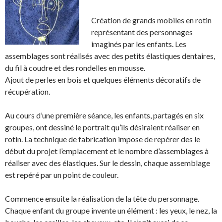
o
o
g
l
n
n
e
e
Création de grands mobiles en rotin
F
T
r
r
représentant des personnages
a
w
s
!
imaginés par les enfants. Les
c
i
u
assemblages sont réalisés avec des petits élastiques dentaires,
e
t
r
du fil à coudre et des rondelles en mousse.
b
t
L
Ajout de perles en bois et quelques éléments décoratifs de
o
e
i
récupération.
o
r
n
k
.
k
Au cours d’une première séance, les enfants, partagés en six
.
e
groupes, ont dessiné le portrait qu’ils désiraient réaliser en
d
rotin. La technique de fabrication impose de repérer des le
I
début du projet l’emplacement et le nombre d’assemblages à
n
réaliser avec des élastiques. Sur le dessin, chaque assemblage
est repéré par un point de couleur.
Commence ensuite la réalisation de la tête du personnage.
Chaque enfant du groupe invente un élément : les yeux, le nez, la