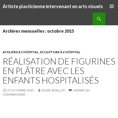
Artiste plasticienne intervenant en arts visuels
ALLER AU CONTENU PRINCIPAL
Recherche
Archives mensuelles : octobre 2015
ATELIERS À L'HÔPITAL
,
SCULPTURE À L'HÔPITAL
RÉALISATION DE FIGURINES
EN PLÂTRE AVEC LES
ENFANTS HOSPITALISÉS
27 OCTOBRE 2015
SYLVIE SÉDILLOT
LAISSER UN
COMMENTAIRE
S
S
P
É