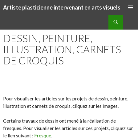
Artiste plasticienne intervenant en arts visuels
ALLER AU CONTENU PRINCIPAL
Recherche
DESSIN, PEINTURE,
ILLUSTRATION, CARNETS
DE CROQUIS
S
S
P
É
h
h
a
p
a
a
r
i
Pour visualiser les articles sur les projets de dessin, peinture,
r
r
t
n
illustration et carnets de croquis, cliquez sur les images.
e
e
a
g
o
o
g
l
Certains travaux de dessin ont mené à la réalisation de
n
n
e
e
fresques. Pour visualiser les articles sur ces projets, cliquez sur
F
T
r
r
le lien suivant :
Fresque
.