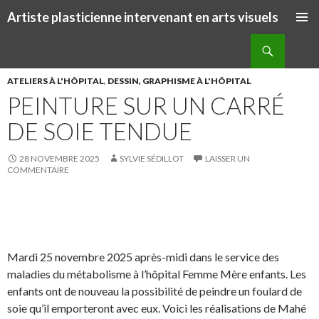
Artiste plasticienne intervenant en arts visuels
ALLER AU CONTENU PRINCIPAL
Recherche
ATELIERS À L'HÔPITAL
,
DESSIN, GRAPHISME À L'HÔPITAL
PEINTURE SUR UN CARRÉ
DE SOIE TENDUE
28 NOVEMBRE 2025
SYLVIE SÉDILLOT
LAISSER UN
COMMENTAIRE
S
S
P
É
h
h
a
p
a
a
r
i
Mardi 25 novembre 2025 après-midi dans le service des
r
r
t
n
maladies du métabolisme à l’hôpital Femme Mère enfants. Les
e
e
a
g
enfants ont de nouveau la possibilité de peindre un foulard de
o
o
g
l
soie qu’il emporteront avec eux. Voici les réalisations de Mahé