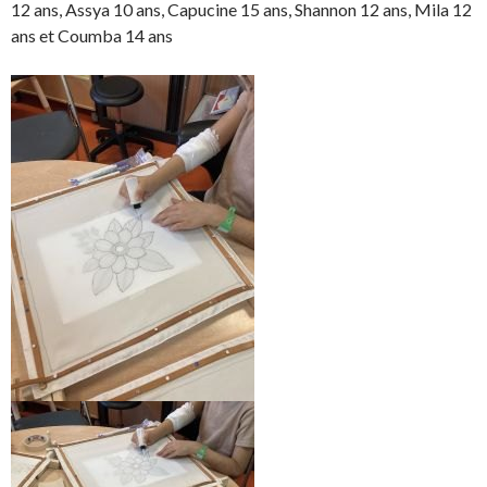
n
n
e
e
12 ans, Assya 10 ans, Capucine 15 ans, Shannon 12 ans, Mila 12
F
T
r
r
ans et Coumba 14 ans
a
w
s
!
c
i
u
e
t
r
b
t
L
o
e
i
o
r
n
k
.
k
.
e
d
I
n