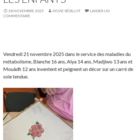
o
r
n
28 NOVEMBRE 2025
SYLVIE SÉDILLOT
LAISSER UN
k
.
k
COMMENTAIRE
.
e
d
I
S
S
P
É
n
h
h
a
p
a
a
r
i
Vendredi 21 novembre 2025 dans le service des maladies du
r
r
t
n
métabolisme, Blanche 16 ans, Alya 14 ans, Madjiwo 13 ans et
e
e
a
g
Mouâdh 12 ans inventent et peignent un décor sur un carré de
o
o
g
l
soie tendue.
n
n
e
e
F
T
r
r
a
w
s
!
c
i
u
e
t
r
b
t
L
o
e
i
o
r
n