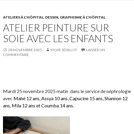
F
T
r
r
a
w
s
!
c
i
u
ATELIERS À L'HÔPITAL
,
DESSIN, GRAPHISME À L'HÔPITAL
ATELIER PEINTURE SUR
e
t
r
b
t
L
SOIE AVEC LES ENFANTS
o
e
i
o
r
n
28 NOVEMBRE 2025
SYLVIE SÉDILLOT
LAISSER UN
k
.
k
COMMENTAIRE
.
e
d
I
S
S
P
É
n
h
h
a
p
a
a
r
i
Mardi 25 novembre 2025 matin dans le service de néphrologie
r
r
t
n
avec
Mahé 12 ans, Assya 10 ans, Capucine 15 ans, Shannon 12
e
e
a
g
ans, Mila 12 ans et Coumba 14 ans.
o
o
g
l
n
n
e
e
F
T
r
r
a
w
s
!