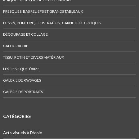
.
e
d
FRESQUES, BAS RELIEFS ET GRANDS TABLEAUX
I
DESSIN, PEINTURE, ILLUSTRATION, CARNETS DE CROQUIS
n
DÉCOUPAGE ET COLLAGE
CALLIGRAPHIE
TISSU, ROTIN ET DIVERS MATÉRIAUX
LES LIENS QUE J’AIME
GALERIE DE PAYSAGES
GALERIE DE PORTRAITS
CATÉGORIES
Arts visuels à l'école