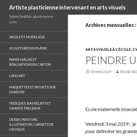
Recherche
Artiste plasticienne intervenant en arts visuels
Sylvie Sédillot, plasticienne
Lyon
Archives mensuelles :
ARGILE ET MODELAGE
SCULPTURES EN PLÂTRE
ARTS VISUELS À L'ÉCOLE
,
CY
PEINDRE U
PAPIER MÂCHÉ ET
RÉALISATIONS EN CARTON
31 MAI 2019
SYLVIE SÉ
LAND ART
MAQUETTES ET PROJETS SUR
L’HABITAT
S
h
FRESQUES, BAS RELIEFS ET
a
GRANDS TABLEAUX
Ecole maternelle Imaculé
r
DESSIN, PEINTURE,
e
Vendredi 3 mai 2019 : je 
ILLUSTRATION, CARNETS DE
CROQUIS
o
pour délimiter les grande