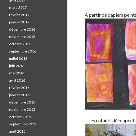
avril 2017
o
mars 2017
o
A partir de papiers peints
février 2017
k
janvier 2017
.
décembre 2016
novembre 2016
octobre 2016
septembre 2016
juillet 2016
juin 2016
mai 2016
avril 2016
février 2016
janvier 2016
décembre 2015
novembre 2015
octobre 2015
… les enfants découpent 
septembre 2015
août 2015