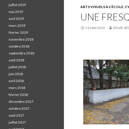
juillet 2019
a
ARTS VISUELS À L'ÉCOLE
,
CY
mai 2019
UNE FRES
c
avril 2019
e
mars 2019
b
31 MAI 2019
SYLVIE SÉ
février 2019
o
novembre 2018
o
octobre 2018
k
S
septembre 2018
.
h
août 2018
a
juillet 2018
r
juin 2018
e
avril 2018
o
mars 2018
n
février 2018
F
décembre 2017
a
octobre 2017
c
août 2017
e
juillet 2017
b