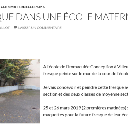
w
s
!
CLE 1 MATERNELLE PS MS
QUE DANS UNE ÉCOLE MATER
i
u
t
r
t
L
DILLOT
LAISSER UN COMMENTAIRE
e
i
r
n
.
S
k
P
É
h
e
a
p
a
d
r
i
A l’école de l’Immaculée Conception à Villeur
r
I
t
n
fresque peinte sur le mur de la cour de l’éco
e
n
a
g
o
g
l
Je vais concevoir et peindre cette fresque a
n
e
e
section et des deux classes de moyenne sect
T
r
r
w
s
!
25 et 26 mars 2019 (2 premières matinées) :
i
u
maquettes pour la future fresque de leur éco
t
r
t
L