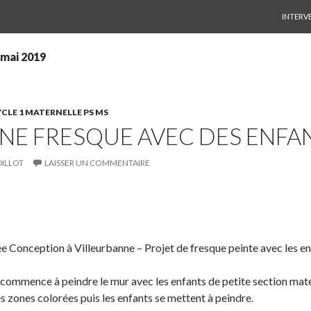
ALLER 
INTERV
 mai 2019
CLE 1 MATERNELLE PS MS
NE FRESQUE AVEC DES ENFA
DILLOT
LAISSER UN COMMENTAIRE
S
P
É
h
a
p
a
r
i
e Conception à Villeurbanne – Projet de fresque peinte avec les en
r
t
n
e
a
g
commence à peindre le mur avec les enfants de petite section mater
o
g
l
s zones colorées puis les enfants se mettent à peindre.