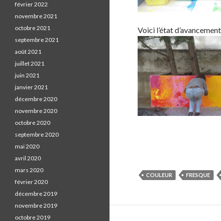
février 2022
novembre 2021
octobre 2021
Voici l’état d’avancement
septembre 2021
août 2021
juillet 2021
juin 2021
janvier 2021
décembre 2020
novembre 2020
octobre 2020
septembre 2020
S
mai 2020
h
avril 2020
a
mars 2020
r
COULEUR
FRESQUE
février 2020
e
décembre 2019
o
novembre 2019
n
octobre 2019
F