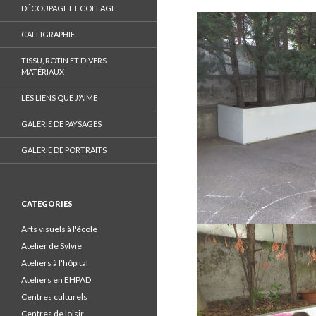
n
DÉCOUPAGE ET COLLAGE
F
a
CALLIGRAPHIE
c
TISSU, ROTIN ET DIVERS
e
MATÉRIAUX
b
LES LIENS QUE J’AIME
o
o
GALERIE DE PAYSAGES
k
GALERIE DE PORTRAITS
.
CATÉGORIES
Arts visuels à l'école
Atelier de Sylvie
Ateliers à l'hôpital
Ateliers en EHPAD
Centres culturels
Centres de loisir