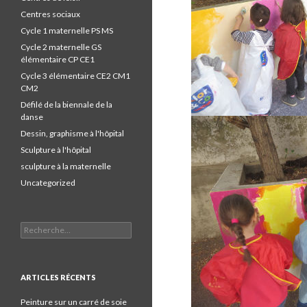
Centres sociaux
Cycle 1 maternelle PS MS
Cycle 2 maternelle GS
élémentaire CP CE1
Cycle 3 élémentaire CE2 CM1
CM2
Défilé de la biennale de la
danse
Dessin, graphisme à l'hôpital
Sculpture à l'hôpital
sculpture à la maternelle
Uncategorized
Recherche pour :
ARTICLES RÉCENTS
Peinture sur un carré de soie