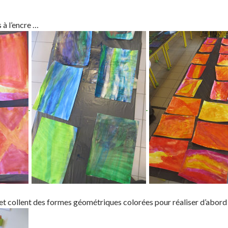
e
i
r
n
 à l’encre …
.
k
e
d
I
n
et collent des formes géométriques colorées pour réaliser d’abord