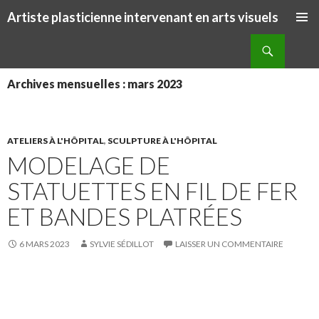
Artiste plasticienne intervenant en arts visuels
ALLER AU CONTENU PRINCIPAL
Recherche
Archives mensuelles : mars 2023
ATELIERS À L'HÔPITAL
,
SCULPTURE À L'HÔPITAL
MODELAGE DE
STATUETTES EN FIL DE FER
ET BANDES PLATRÉES
6 MARS 2023
SYLVIE SÉDILLOT
LAISSER UN COMMENTAIRE
S
S
P
É
h
h
a
p