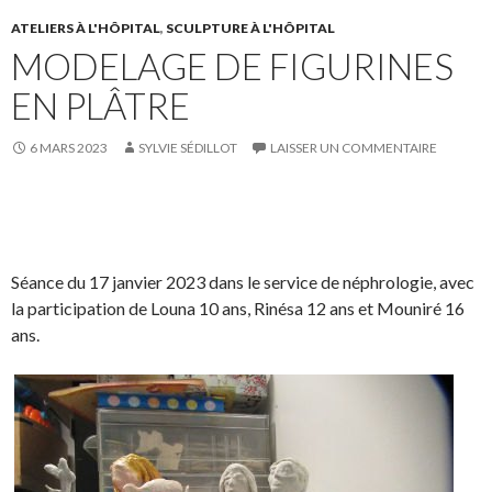
F
T
r
r
a
w
s
!
ATELIERS À L'HÔPITAL
,
SCULPTURE À L'HÔPITAL
MODELAGE DE FIGURINES
c
i
u
e
t
r
EN PLÂTRE
b
t
L
o
e
i
6 MARS 2023
SYLVIE SÉDILLOT
LAISSER UN COMMENTAIRE
o
r
n
k
.
k
.
e
S
S
P
É
d
h
h
a
p
I
a
a
r
i
Séance du 17 janvier 2023 dans le service de néphrologie, avec
n
r
r
t
n
la participation de Louna 10 ans, Rinésa 12 ans et Mouniré 16
e
e
a
g
ans.
o
o
g
l
n
n
e
e
F
T
r
r
a
w
s
!
c
i
u
e
t
r