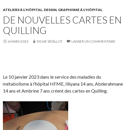
F
T
r
r
a
w
s
!
ATELIERS À L'HÔPITAL
,
DESSIN, GRAPHISME À L'HÔPITAL
DE NOUVELLES CARTES EN
c
i
u
e
t
r
QUILLING
b
t
L
o
e
i
6 MARS 2023
SYLVIE SÉDILLOT
LAISSER UN COMMENTAIRE
o
r
n
k
.
k
.
e
S
S
P
É
d
h
h
a
p
I
a
a
r
i
Le 10 janvier 2023 dans le service des maladies du
n
r
r
t
n
métabolisme à l’hôpital HFME, Illiyana 14 ans, Abderahmane
e
e
a
g
14 ans et Ambrine 7 ans créent des cartes en Quilling.
o
o
g
l
n
n
e
e
F
T
r
r
a
w
s
!
c
i
u