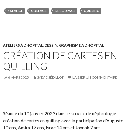
a
a
r
i
r
r
t
n
1 SÉANCE
COLLAGE
DÉCOUPAGE
QUILLING
e
e
a
g
o
o
g
l
n
n
e
e
F
T
r
r
a
w
s
!
ATELIERS À L'HÔPITAL
,
DESSIN, GRAPHISME À L'HÔPITAL
CRÉATION DE CARTES EN
c
i
u
e
t
r
QUILLING
b
t
L
o
e
i
6 MARS 2023
SYLVIE SÉDILLOT
LAISSER UN COMMENTAIRE
o
r
n
k
.
k
.
e
S
S
P
É
d
h
h
a
p
I
a
a
r
i
Séance du 10 janvier 2023 dans le service de néphrologie.
n
r
r
t
n
création de cartes en quilling avec la participation d’Auguste
e
e
a
g
10 ans, Amira 17 ans, Israe 14 ans et Jannah 7 ans.