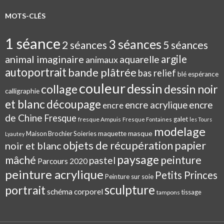
MOTS-CLÉS
1 séance
3 séances
2 séances
5 séances
argile
animal imaginaire
aquarelle
animaux
autoportrait
bande plâtrée
bas relief
blé espérance
couleur
dessin
collage
dessin noir
calligraphie
et blanc
découpage
encre
encre acrylique
encre
de Chine
Fresque
galet
fresque Ampuis
Fresque Fontaines
les Tours
modelage
masque
Maison Brochier Soieries
maquette
Lyautey
objets de récupération
papier
noir et blanc
paysage
mâché
peinture
pastel
Parcours 2020
peinture acrylique
Petits Princes
Peinture sur soie
sculpture
portrait
schéma corporel
tissage
tampons