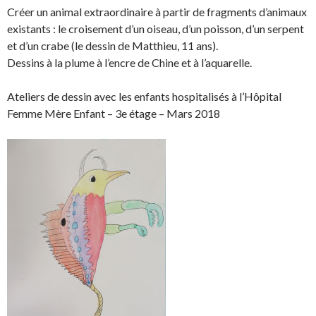
a
a
r
i
Créer un animal extraordinaire à partir de fragments d’animaux
r
r
t
n
existants : le croisement d’un oiseau, d’un poisson, d’un serpent
e
e
a
g
et d’un crabe (le dessin de Matthieu, 11 ans).
o
o
g
l
Dessins à la plume à l’encre de Chine et à l’aquarelle.
n
n
e
e
F
T
r
r
Ateliers de dessin avec les enfants hospitalisés à l’Hôpital
a
w
s
!
Femme Mère Enfant – 3e étage – Mars 2018
c
i
u
e
t
r
b
t
L
o
e
i
o
r
n
k
.
k
.
e
d
I
n