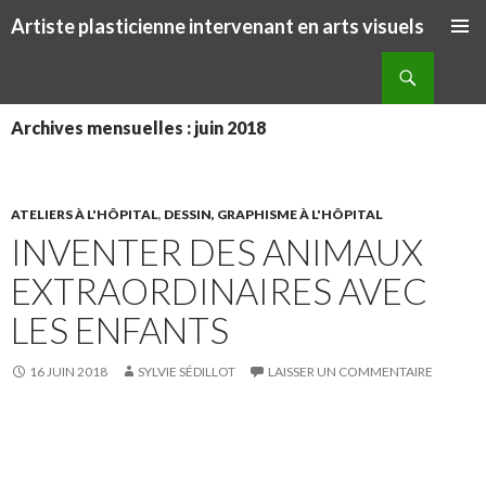
Artiste plasticienne intervenant en arts visuels
ALLER AU CONTENU PRINCIPAL
Recherche
Archives mensuelles : juin 2018
ATELIERS À L'HÔPITAL
,
DESSIN, GRAPHISME À L'HÔPITAL
INVENTER DES ANIMAUX
EXTRAORDINAIRES AVEC
LES ENFANTS
16 JUIN 2018
SYLVIE SÉDILLOT
LAISSER UN COMMENTAIRE
S
S
P
É
h
h
a
p