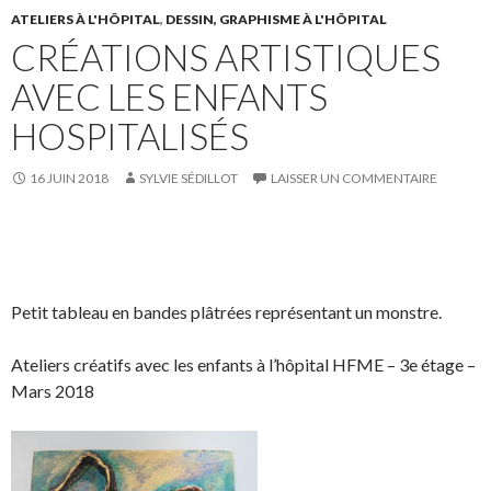
c
i
u
ATELIERS À L'HÔPITAL
,
DESSIN, GRAPHISME À L'HÔPITAL
CRÉATIONS ARTISTIQUES
e
t
r
b
t
L
AVEC LES ENFANTS
o
e
i
HOSPITALISÉS
o
r
n
k
.
k
.
e
16 JUIN 2018
SYLVIE SÉDILLOT
LAISSER UN COMMENTAIRE
d
I
S
S
n
P
É
h
h
a
p
a
a
r
i
Petit tableau en bandes plâtrées représentant un monstre.
r
r
t
n
e
e
a
g
Ateliers créatifs avec les enfants à l’hôpital HFME – 3e étage –
o
o
g
l
Mars 2018
n
n
e
e
F
T
r
r
a
w
s
!