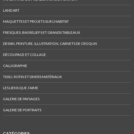
o
r
n
k
.
k
LAND ART
.
e
MAQUETTES ET PROJETS SUR L’HABITAT
d
I
FRESQUES, BAS RELIEFS ET GRANDS TABLEAUX
n
DESSIN, PEINTURE, ILLUSTRATION, CARNETS DE CROQUIS
DÉCOUPAGE ET COLLAGE
CALLIGRAPHIE
TISSU, ROTIN ET DIVERS MATÉRIAUX
LES LIENS QUE J’AIME
GALERIE DE PAYSAGES
GALERIE DE PORTRAITS
CATÉGORIES